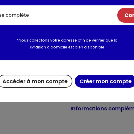
rejoignez la tribu et découvre
notre gamme Fruitée. *Elépha
Com
Nielsen année 2022
20 sachets pyramid
*Nous collectons votre adresse afin de vérifier que la
livraison à domicile est bien disponible
Composition / Ingrédie
Ingrédients: églantier¹, écorce
d'oranger¹, arôme naturel, ma
feuille de stevia. ¹Certifié Rain
Accéder à mon compte
Créer mon compte
Utilisation et conserva
Informations complém