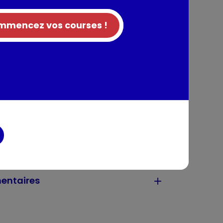
z toutes les autres délicieuses recettes de
nt, leader valeur & volume en France ?
mencez vos courses !
nts / Allergènes
 d'orange¹, pomme¹, hibiscus¹, feuille
ltodextrine, pêche 2%, abricot 2%, thym 1,5%,
forest Alliance
tion
entaires