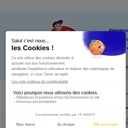
Bienven
Nos eng
Maximo 
Mentions l
Pour votre s