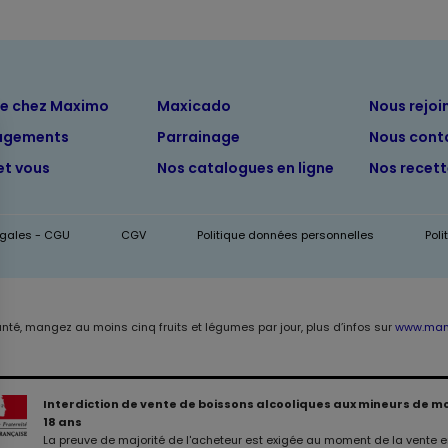
ue chez Maximo
Maxicado
Nous rejoi
agements
Parrainage
Nous cont
et vous
Nos catalogues en ligne
Nos recet
égales - CGU
CGV
Politique données personnelles
Pol
anté, mangez au moins cinq fruits et légumes par jour, plus d’infos sur
www.mang
Interdiction de vente de boissons alcooliques aux mineurs de m
18 ans
La preuve de majorité de l'acheteur est exigée au moment de la vente en