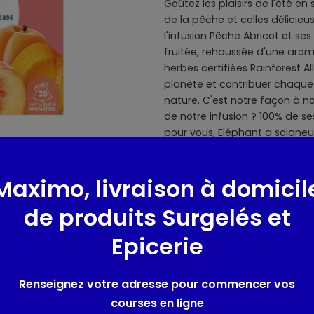
Goûtez les plaisirs de l'été 
de la pêche et celles délicie
l'infusion Pêche Abricot et se
fruitée, rehaussée d'une aro
herbes certifiées Rainforest A
planète et contribuer chaque 
nature. C'est notre façon à no
de notre infusion ? 100% de ses
pour vous, Eléphant a soigneu
vous proposer cette gamme F
dégustation idéale, laissez in
Maximo, livraison à domicil
minutes dans 200?ml d'eau c
commence en 1896 et se pours
de produits Surgelés et
d'éléphant, fait une sacrée ex
plus grand plaisir, depuis toujo
Epicerie
de l'écoute de la nature une vra
des plantes et des fruits et c
appréciées de tous. Mais ne 
Renseignez votre adresse pour commencer vos
préférée des Français, dans s
courses en ligne
bienveillance, simplicité, une p