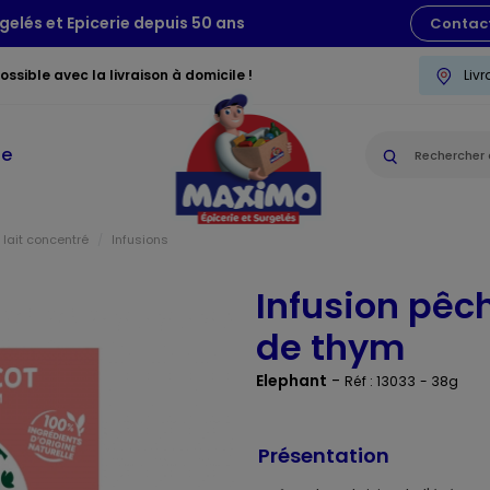
gelés et Epicerie depuis 50 ans
Contac
ssible avec la livraison à domicile !
Liv
ie
 lait concentré
Infusions
Infusion pêc
de thym
Elephant
-
Réf : 13033
- 38g
Présentation