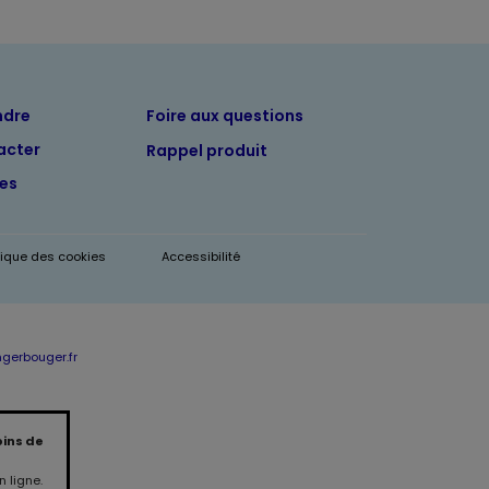
ndre
Foire aux questions
acter
Rappel produit
tes
itique des cookies
Accessibilité
erbouger.fr
oins de
 ligne.