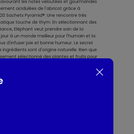
en savourant les notes veloutées et gourmandes
usement acidulées de l'abricot grâce à
s 20 Sachets Pyramid®. Une rencontre très
matique touche de thym. En sélectionnant des
lliance, Eléphant veut prendre soin de la
jour à un monde meilleur pour l'humain et la
us d'infuser joie et bonne humeur. Le secret
 ingrédients sont d'origine naturelle. Rien que
sement sélectionné des plantes et fruits pour
ruitée au goût généreux. Pour une
fuser votre sachet d'infusion Pyramid® 4-5
e
haude et dégustez. L'aventure Eléphant
uit encore aujourd'hui. Ce qui, de mémoire
périence pour un créateur d'infusions... Son
urs, est d'agiter nos papilles ! Eléphant fait
ie force, qu'il utilise pour choisir le meilleur
oncocter de délicieuses infusions uniques et
vous y trompez pas, Eléphant*, marque
a grande générosité, y ajoute aussi
ointe d'humour et un brin d'originalité. Alors,