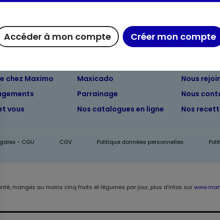
Accéder à mon compte
Créer mon compte
ue chez Maximo
Maxicado
Nous rejoi
agements
Parrainage
Nous cont
et vous
Nos catalogues en ligne
Nos recet
égales - CGU
CGV
Politique données personnelles
Pol
anté, mangez au moins cinq fruits et légumes par jour, plus d’infos sur
www.mang