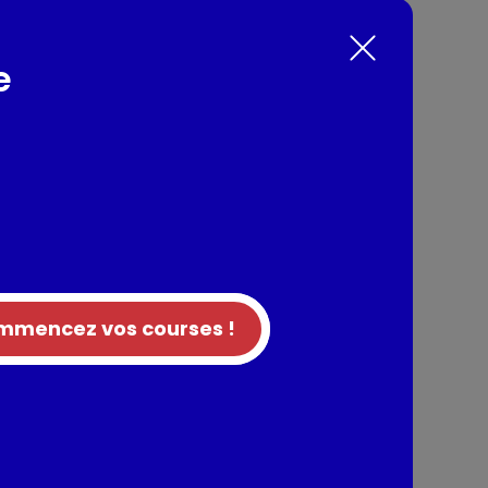
e
oût de pommes de terre sous une panure
rire aux assiettes de tous les enfants !
nts / Allergènes
es de terre déshydratées, huile de
stabilisant : E464 et E471, épice (poivre blanc)
sant des produits à base de GLUTEN et des
mencez vos courses !
tion
entaires