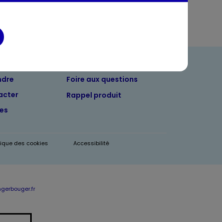
ndre
Foire aux questions
acter
Rappel produit
tes
itique des cookies
Accessibilité
erbouger.fr