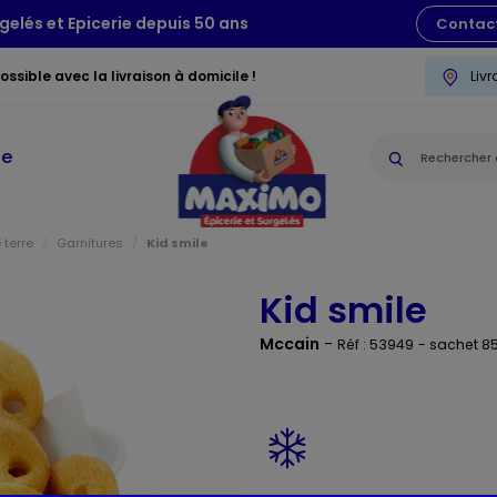
gelés et Epicerie depuis 50 ans
Contac
ssible avec la livraison à domicile !
Liv
ie
terre
Garnitures
Kid smile
Kid smile
Mccain
-
Réf : 53949
- sachet 8