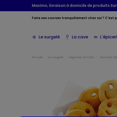
Maximo, livraison à domicile de produits Sur
Faire ses courses tranquillement chez soi ? C'est po
Le surgelé
La cave
L'épicer
Accueil
Le surgelé
Légumes et fruits
Pommes de 