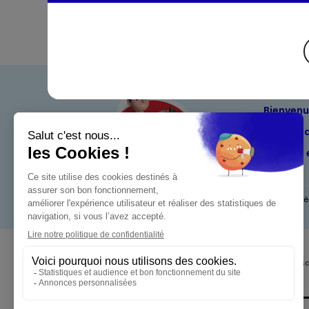
Bienven
Nos eng
Maximo 
Mentions l
Pour votre s