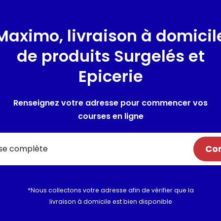
Présentation
Maximo, livraison à domicil
Une purée fondante au bon g
croustillante, qui donne le sou
de produits Surgelés et
Epicerie
Composition / Ingrédie
Pommes de terre (74%), pomm
Renseignez votre adresse pour commencer vos
tournesol (6.5%), sel, amidon, 
Fabriqué dans une usine utili
courses en ligne
produits LAITIERS
Com
Utilisation et conserva
Valeurs nutritionnelles
*Nous collectons votre adresse afin de vérifier que la
livraison à domicile est bien disponible
Informations complém