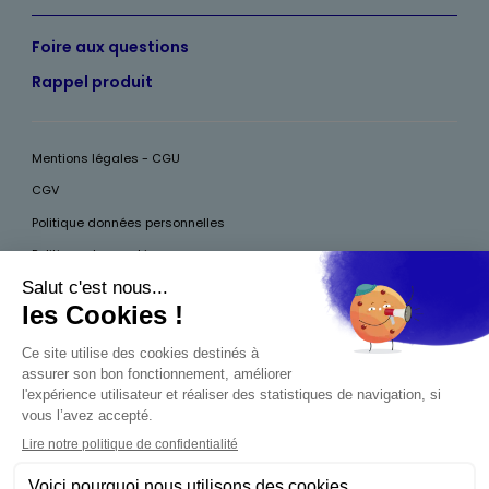
Foire aux questions
Rappel produit
Mentions légales - CGU
CGV
Politique données personnelles
Politique des cookies
Accessibilité
Pour votre santé, mangez au moins cinq fruits et légumes par jour, plus
d’infos sur
www.mangerbouger.fr
Interdiction de vente de boissons alcooliques
aux mineurs de moins de 18 ans