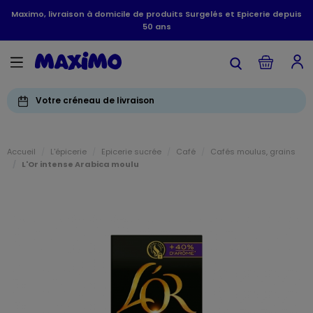
Maximo, livraison à domicile de produits Surgelés et Epicerie depuis
50 ans
Votre créneau de livraison
Accueil
L'épicerie
Epicerie sucrée
Café
Cafés moulus, grains
L'Or intense Arabica moulu