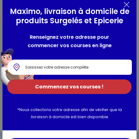
élaboré à partir de grains 100 % Arabica, rigoureusement
sélectionnés pour leur richesse aromatique. Son profil révèle
Maximo, livraison à domicile de
une saveur corsée aux notes puissantes et grillées, pour
produits Surgelés et Epicerie
une expérience gustative à la fois profonde et raffinée.
Idéal pour les amateurs de cafés au caractère affirmé.
Renseignez votre adresse pour
commencer vos courses en ligne
Composition / Ingrédients / Allergènes
Ingrédients : café
Utilisation et conservation
Commencez vos courses !
Informations complémentaires
*Nous collectons votre adresse afin de vérifier que la
livraison à domicile est bien disponible