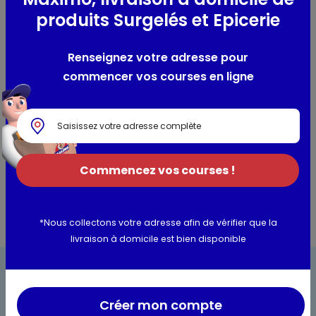
-
produits Surgelés et Epicerie
Composition / Ingrédients / Allergènes
Renseignez votre adresse pour
commencer vos courses en ligne
Pommes de terre (96,5%), huile de tournesol (3,5%).
Utilisation et conservation
Valeurs nutritionnelles
Commencez vos courses !
*Nous collectons votre adresse afin de vérifier que la
livraison à domicile est bien disponible
Créer mon compte