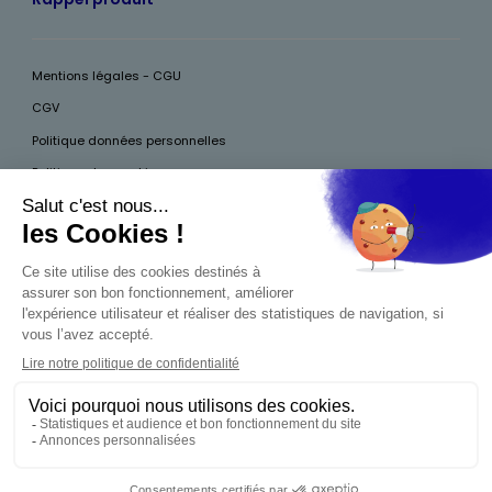
Mentions légales - CGU
CGV
Politique données personnelles
Politique des cookies
Accessibilité
Pour votre santé, mangez au moins cinq fruits et légumes par jour, plus
d’infos sur
www.mangerbouger.fr
Interdiction de vente de boissons alcooliques
aux mineurs de moins de 18 ans
La preuve de majorité de l'acheteur est exigée au
moment de la vente en ligne. CODE DE LA SANTÉ
PUBLIQUE, ART.L.3342-1 ET L.3353-3