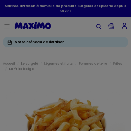
Maximo, livraison à domicile de produits Surgelés et Epicerie depuis
50 ans
Votre créneau de livraison
Accueil
Le surgelé
Légumes et fruits
Pommes de terre
Frites
La frite belge