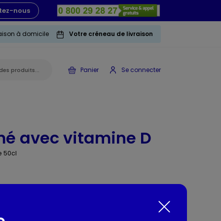
tez-nous
raison à domicile
Votre créneau de livraison
Panier
Se connecter
émé avec vitamine D
e 50cl
itamine D. Notre lait Lactel est 100% français.
e
*. * Majoritairement recyclable