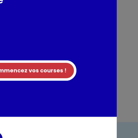
nts / Allergènes
é (origine: France), vitamine D
 base de lait
tion
mencez vos courses !
entaires