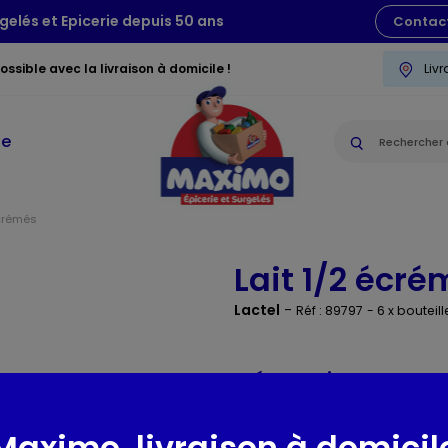
gelés et Epicerie depuis 50 ans
Contac
ssible avec la livraison à domicile !
Liv
ie
crémés
Lait 1/2 écr
Lactel
-
Réf : 89797
- 6 x bouteill
Présentation
Notre lait Lactel est riche en v
Maximo, livraison à domicil
Notre bouteille est recyclable