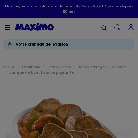
Maximo, livraison à domicile de produits Surgelés et Epicerie depuis
50 ans
Votre créneau de livraison
Accueil
Le surgelé
Plats cuisinés
Plats à partager
Viandes
Langue de boeuf sauce piquante