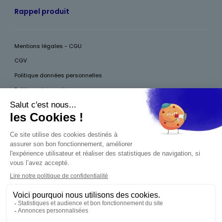
Rappel produit
Mentions légales - CGU
CGV
Politique données personnelles
Politique des cookies
Accessibilité
Pour votre santé, mangez au moins cinq fruits et légumes par jour, plus
d’infos sur
www.mangerbouger.fr
Interdiction de vente de boissons alcooliques
aux mineurs de moins de 18 ans
La preuve de majorité de l'acheteur est exigée au
moment de la vente en ligne. CODE DE LA SANTÉ
PUBLIQUE, ART.L.3342-1 ET L.3353-3