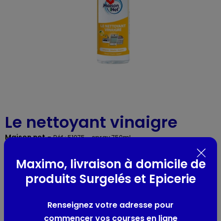
Le nettoyant vinaigre
Maison net
-
Réf : 51075
- spray 750ml
Maximo, livraison à domicile de
Présentation
produits Surgelés et Epicerie
parfum citron
Renseignez votre adresse pour
commencer vos courses en ligne
Informations complémentaires