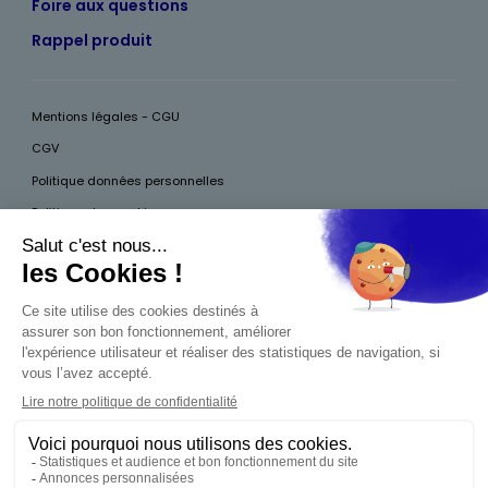
Foire aux questions
Rappel produit
Mentions légales - CGU
CGV
Politique données personnelles
Politique des cookies
Accessibilité
Pour votre santé, mangez au moins cinq fruits et légumes par jour, plus
d’infos sur
www.mangerbouger.fr
Interdiction de vente de boissons alcooliques
aux mineurs de moins de 18 ans
La preuve de majorité de l'acheteur est exigée au
moment de la vente en ligne. CODE DE LA SANTÉ