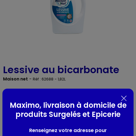
Lessive au bicarbonate
Maison net
-
Réf : 62688
- 1,82L
Présentation
Maximo, livraison à domicile de
Lessive parfumée au Bicarbonate
produits Surgelés et Epicerie
40 lavages
Renseignez votre adresse pour