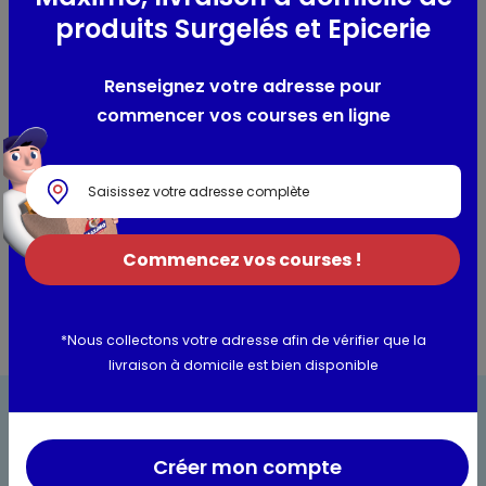
Composition / Ingrédients / Allergènes
produits Surgelés et Epicerie
eau gazéifiée, sucre, acidifiant : acide citrique, arôme
naturel de citron et de citron vert, arôme naturel de citron.
Renseignez votre adresse pour
commencer vos courses en ligne
Utilisation et conservation
Valeurs nutritionnelles
Informations complémentaires
Commencez vos courses !
*Nous collectons votre adresse afin de vérifier que la
livraison à domicile est bien disponible
Créer mon compte