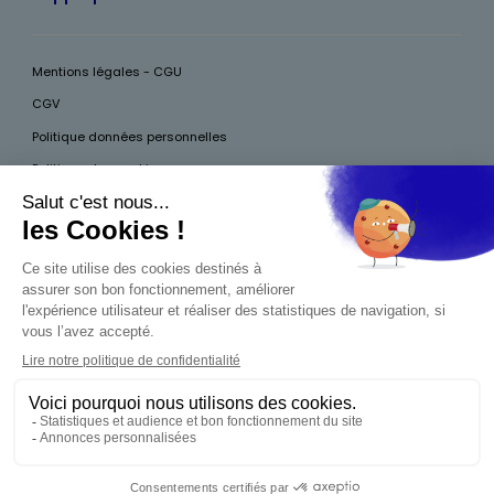
Mentions légales - CGU
CGV
Politique données personnelles
Politique des cookies
Accessibilité
Pour votre santé, mangez au moins cinq fruits et légumes par jour, plus
d’infos sur
www.mangerbouger.fr
Interdiction de vente de boissons alcooliques
aux mineurs de moins de 18 ans
La preuve de majorité de l'acheteur est exigée au
moment de la vente en ligne. CODE DE LA SANTÉ
PUBLIQUE, ART.L.3342-1 ET L.3353-3
0,00 €