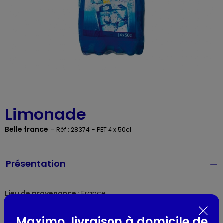
Limonade
Belle france
-
Réf : 28374
- PET 4 x 50cl
Présentation
Lieu de provenance :
France
Maximo, livraison à domicile de