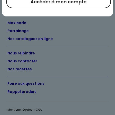
Nos engagements
Accéder à mon compte
Maximo et vous
Maxicado
Parrainage
Nos catalogues en ligne
Nous rejoindre
Nous contacter
Nos recettes
Foire aux questions
Rappel produit
Mentions légales - CGU