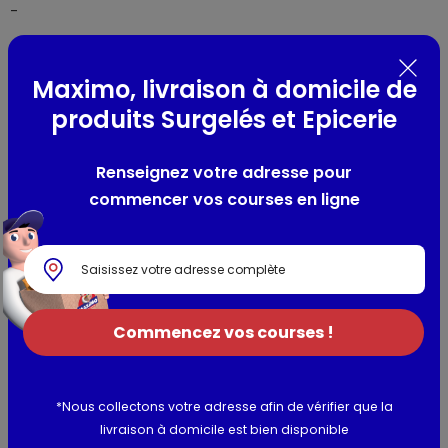
-
Composition / Ingrédients / Allergènes
Maximo, livraison à domicile de
Farine de
blé
, huile de coco, sucre, amidon de
blé
, dextrose,
produits Surgelés et Epicerie
lait
écrémé en poudre,
lactosérum
en poudre, farine de
soja
, émulsifiant : lécithine de
soja
, sel, poudres à lever :
Renseignez votre adresse pour
bicarbonate de sodium, extrait de gousses de vanille (0,1%
commencer vos courses en ligne
dans le fourrage), arôme naturel.
Peut contenir des traces de fruits à coque et de moutarde.
Allergènes :
blé, lait, lactosérum , soja
Utilisation et conservation
Commencez vos courses !
Valeurs nutritionnelles
Informations complémentaires
*Nous collectons votre adresse afin de vérifier que la
livraison à domicile est bien disponible