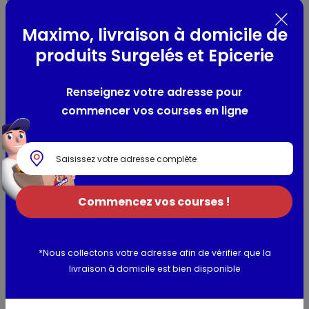
Chacun des légumes a été cultivé et récolté en France
Maximo, livraison à domicile de
OGM <=0,1%
produits Surgelés et Epicerie
Composition / Ingrédients / Allergènes
Renseignez votre adresse pour
Ingrédients : Légumes (carottes, navets, haricots verts,
commencer vos courses en ligne
petits pois, flageolets), eau, sel.
Utilisation et conservation
Valeurs nutritionnelles
Commencez vos courses !
Informations complémentaires
*Nous collectons votre adresse afin de vérifier que la
livraison à domicile est bien disponible