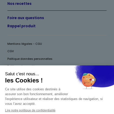
Nos recettes
Foire aux questions
Rappel produit
Mentions légales - CGU
CGV
Politique données personnelles
Politique des cookies
Accessibilité
Pour votre santé, mangez au moins cinq fruits et légumes par jour, plus
d’infos sur
www.mangerbouger.fr