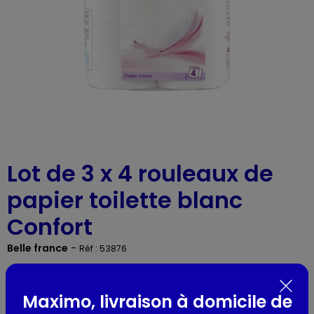
Lot de 3 x 4 rouleaux de
papier toilette blanc
Confort
Belle france
-
Réf : 53876
Présentation
Maximo, livraison à domicile de