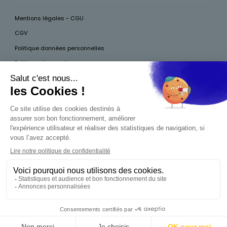
Mentions légales - CGU
CGV
Politique données personnelles
Politique des cookies
Accessibilité
Pour votre santé, mangez au moins cinq fruits et légumes par jour, plus
d’infos sur
www.mangerbouger.fr
Interdiction de vente de boissons alcooliques
aux mineurs de moins de 18 ans
La preuve de majorité de l'acheteur est exigée au
moment de la vente en ligne. CODE DE LA SANTÉ
PUBLIQUE, ART.L.3342-1 ET L.3353-3
0,00 €
Produit indisponible