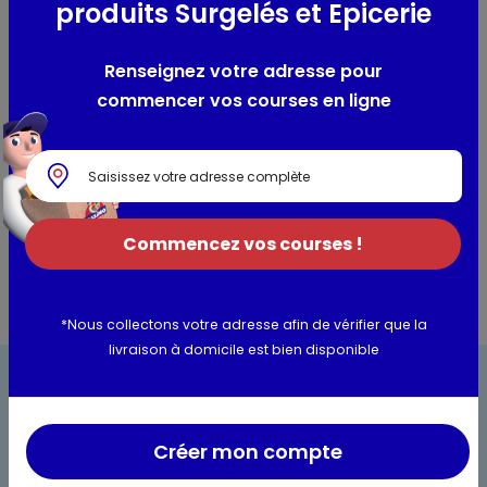
produits Surgelés et Epicerie
Papier toilette confort blanc triple épaisseur Belle France
par 4 - pure ouate de cellulose
Renseignez votre adresse pour
commencer vos courses en ligne
Composition / Ingrédients / Allergènes
100% pure ouate de cellulose
Informations complémentaires
Commencez vos courses !
*Nous collectons votre adresse afin de vérifier que la
livraison à domicile est bien disponible
Créer mon compte