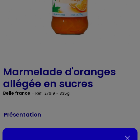
Marmelade d'oranges
allégée en sucres
Belle france
-
Réf : 27619
- 335g
Présentation
Lieu de provenance :
France