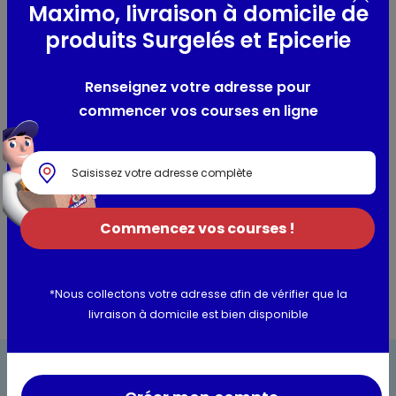
Maximo, livraison à domicile de
Composition / Ingrédients / Allergènes
produits Surgelés et Epicerie
sucre, oranges, eau, gélifiant : pectines, acidifiant : acide
Renseignez votre adresse pour
citrique
commencer vos courses en ligne
Utilisation et conservation
Valeurs nutritionnelles
Informations complémentaires
Commencez vos courses !
*Nous collectons votre adresse afin de vérifier que la
livraison à domicile est bien disponible