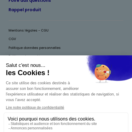
Foire aux questions
Rappel produit
Mentions légales - CGU
CGV
Politique données personnelles
Politique des cookies
Accessibilité
Pour votre santé, mangez au moins cinq fruits et légumes par jour, plus
d’infos sur
www.mangerbouger.fr
Interdiction de vente de boissons alcooliques
aux mineurs de moins de 18 ans
La preuve de majorité de l'acheteur est exigée au
moment de la vente en ligne. CODE DE LA SANTÉ