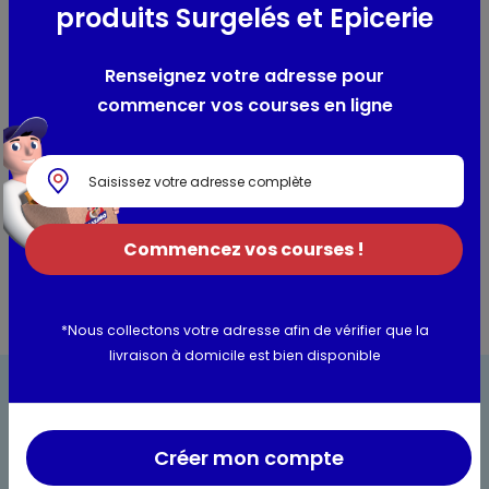
Robe :
Clairet.
produits Surgelés et Epicerie
Nez :
Arôme frais et floral avec des notes de jasmin et de
fraise.
Renseignez votre adresse pour
Bouche :
Légèrement pétillant sur des notes savoureuses
de fruits rouges.
commencer vos courses en ligne
Sucrosité :
Doux / Liquoreux
Degré d’alcool :
11% Vol.
Les conseils du caviste
Commencez vos courses !
*Nous collectons votre adresse afin de vérifier que la
livraison à domicile est bien disponible
Créer mon compte