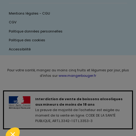
Mentions légales - CGU
CGV
Politique données personnelles
Politique des cookies
Accessibilité
Pour votre santé, mangez au moins cinq fruits et légumes par jour, plus
d’infos sur
www.mangerbouger.fr
Interdiction de vente de boissons alcooliques
aux mineurs de moins de 18 ans
La preuve de majorité de l'acheteur est exigée au
moment de la vente en ligne. CODE DE LA SANTÉ
PUBLIQUE, ART.L.3342-1 ET L.3353-3
0,00 €