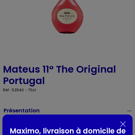
Mateus 11° The Original
Portugal
Réf : 53540
- 75cl
Présentation
Couleur du vin :
Rosé
Région viticole :
Vin de la Communauté Européenne
Maximo, livraison à domicile de