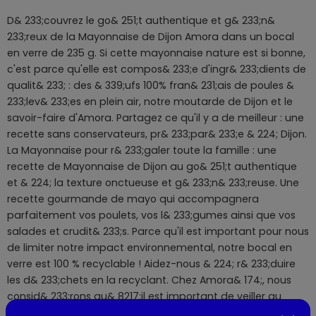
D& 233;couvrez le go& 251;t authentique et g& 233;n&
233;reux de la Mayonnaise de Dijon Amora dans un bocal
en verre de 235 g. Si cette mayonnaise nature est si bonne,
c'est parce qu'elle est compos& 233;e d'ingr& 233;dients de
qualit& 233; : des & 339;ufs 100% fran& 231;ais de poules &
233;lev& 233;es en plein air, notre moutarde de Dijon et le
savoir-faire d'Amora. Partagez ce qu'il y a de meilleur : une
recette sans conservateurs, pr& 233;par& 233;e & 224; Dijon.
La Mayonnaise pour r& 233;galer toute la famille : une
recette de Mayonnaise de Dijon au go& 251;t authentique
et & 224; la texture onctueuse et g& 233;n& 233;reuse. Une
recette gourmande de mayo qui accompagnera
parfaitement vos poulets, vos l& 233;gumes ainsi que vos
salades et crudit& 233;s. Parce qu'il est important pour nous
de limiter notre impact environnemental, notre bocal en
verre est 100 % recyclable ! Aidez-nous & 224; r& 233;duire
les d& 233;chets en la recyclant. Chez Amora& 174;, nous
consid& 233;rons qu& 8217;il est important de veiller au
bien-& 234;tre animal, et nous garantissons ainsi la qualit&