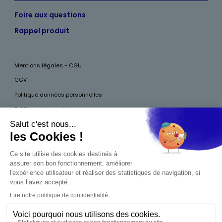
Foire aux questions
Rappel produit
Mentions légales - CGU
CGV
Politique données personnelles
Politique des cookies
Accessibilité
Pour votre santé, mangez au moins cinq fruits et légumes par jour, plus
d’infos sur
www.mangerbouger.fr
Interdiction de vente de boissons alcooliques
aux mineurs de moins de 18 ans