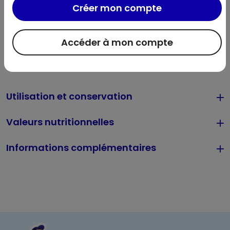
Ingrédients : huile de colza, eau, vinaigre de vin blanc,
Créer mon compte
moutarde de Dijon (eau, graines de MOUTARDE, vinaigre
d'alcool, sel), jaune d'OEUF de poules élevées en plein air
Accéder à mon compte
origine France 5,1%, sel, sucre, arômes, épaississant :
gomme xanthane, colorants : lutéine et extrait de paprika.
Allergènes :
Oeufs, Moutarde
Utilisation et conservation
Valeurs nutritionnelles
Informations complémentaires