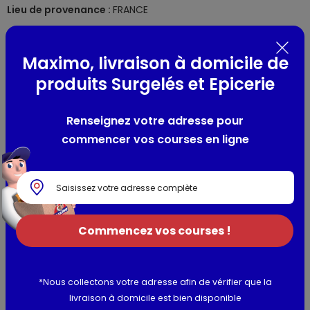
Lieu de provenance :
FRANCE
Composition / Ingrédients / Allergènes
Maximo, livraison à domicile de
huile de colza (69%), eau,
moutarde
de Dijon (5,4%) [eau,
produits Surgelés et Epicerie
graines de
moutarde
, vinaigre d'alcool, sel], jaune
d'
oeuf
(5%), vinaigre d'alcool, sucre, sel, amidon modifié
Renseignez votre adresse pour
de maïs, jus concentré de citron, colorants : lutéine et
commencer vos courses en ligne
extrait de paprika, épaississant :gomme xanthane. Traces
éventuelles de lait.
Allergènes :
moutarde, oeuf
Utilisation et conservation
Commencez vos courses !
Valeurs nutritionnelles
Informations complémentaires
*Nous collectons votre adresse afin de vérifier que la
livraison à domicile est bien disponible