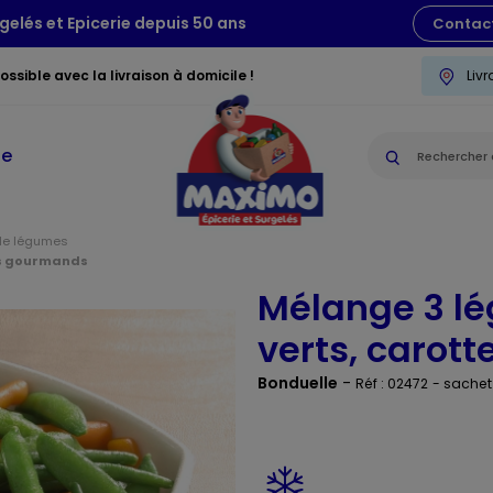
gelés et Epicerie depuis 50 ans
Contac
ssible avec la livraison à domicile !
Liv
ie
de légumes
ois gourmands
Mélange 3 l
verts, carot
Bonduelle
-
Réf : 02472
- sachet