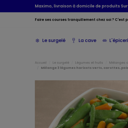
Maximo, livraison à domicile de produits Sur
Faire ses courses tranquillement chez soi ? C'est po
Le surgelé
La cave
L'épicer
Accueil
Le surgelé
Légumes et fruits
Mélanges 
Mélange 3 légumes haricots verts, carottes, p