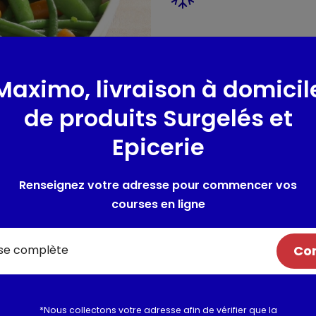
Présentation
Avec la gamme Les 3 légumes 
Maximo, livraison à domicil
votre assiette le goût et les 
minutes. Cette recette compo
de produits Surgelés et
de carottes va ravir vos papill
Epicerie
env. 5 parts
Renseignez votre adresse pour commencer vos
Composition / Ingrédie
courses en ligne
Ingrédients : haricots verts (
(33%). Peut contenir du CELERI
Com
Allergènes :
Céleri
Utilisation et conserva
*Nous collectons votre adresse afin de vérifier que la