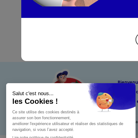
Bienven
Nos eng
Maximo 
Mentions l