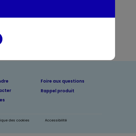
entaires
ndre
Foire aux questions
acter
Rappel produit
tes
itique des cookies
Accessibilité