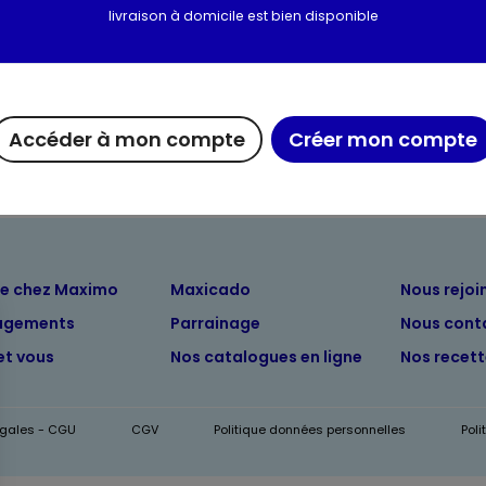
livraison à domicile est bien disponible
Valeurs nutritionnelles
Informations complém
Accéder à mon compte
Créer mon compte
ue chez Maximo
Maxicado
Nous rejoi
agements
Parrainage
Nous cont
et vous
Nos catalogues en ligne
Nos recet
égales - CGU
CGV
Politique données personnelles
Pol