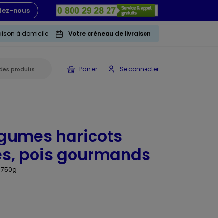
tez-nous
raison à domicile
Votre créneau de livraison
Panier
Se connecter
égumes haricots
tes, pois gourmands
 750g