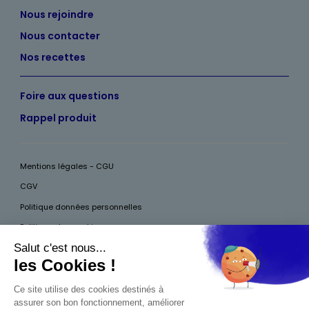
Nous rejoindre
Nous contacter
Nos recettes
Foire aux questions
Rappel produit
Mentions légales - CGU
CGV
Politique données personnelles
Politique des cookies
Accessibilité
Pour votre santé, mangez au moins cinq fruits et légumes par jour, plus
d’infos sur
www.mangerbouger.fr