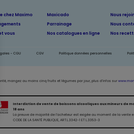
ue chez Maximo
Maxicado
Nous rejoi
agements
Parrainage
Nous cont
et vous
Nos catalogues en ligne
Nos recet
égales - CGU
CGV
Politique données personnelles
Pol
anté, mangez au moins cinq fruits et légumes par jour, plus d’infos sur
www.mang
Interdiction de vente de boissons alcooliques aux mineurs de m
18 ans
La preuve de majorité de l'acheteur est exigée au moment de la vente en
0,00 €
CODE DE LA SANTÉ PUBLIQUE, ART.L.3342-1 ET L.3353-3