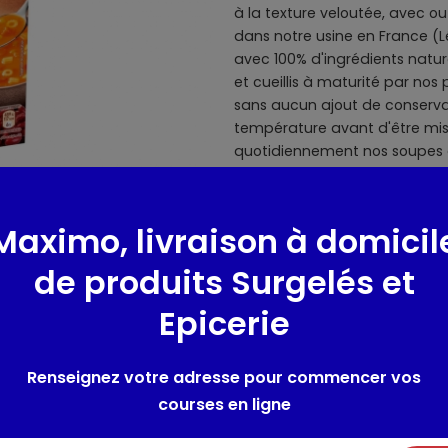
à la texture veloutée, avec 
dans notre usine en France (L
avec 100% d'ingrédients natur
et cueillis à maturité par nos
sans aucun ajout de conserva
température avant d'être mise
quotidiennement nos soupes af
Retrouvez ces soupes en briqu
rayon ambiant Liebig est l'in
permet de préserver la quali
Maximo, livraison à domicil
ajout de conservateur. Nos é
produits de qualité élaborés 
de produits Surgelés et
récoltés à maturité. Pour plus 
Epicerie
recettes, rendez-vous sur www.
Source de fibres
Renseignez votre adresse pour commencer vos
courses en ligne
Composition / Ingrédie