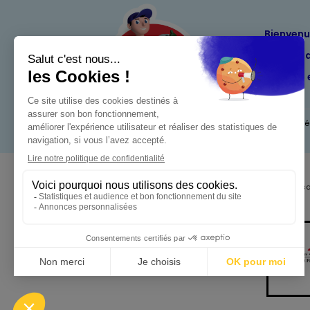
Bienven
Nos eng
Maximo 
Mentions l
Pour votre s
Minestrone façon
Napolitaine