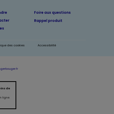
ndre
Foire aux questions
acter
Rappel produit
tes
itique des cookies
Accessibilité
erbouger.fr
oins de
 ligne.
Produit indisponible