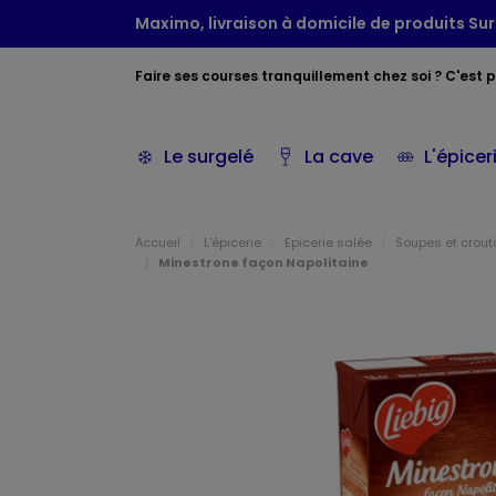
Maximo, livraison à domicile de produits Sur
Faire ses courses tranquillement chez soi ? C'est po
Le surgelé
La cave
L'épicer
Accueil
L'épicerie
Epicerie salée
Soupes et crout
Minestrone façon Napolitaine