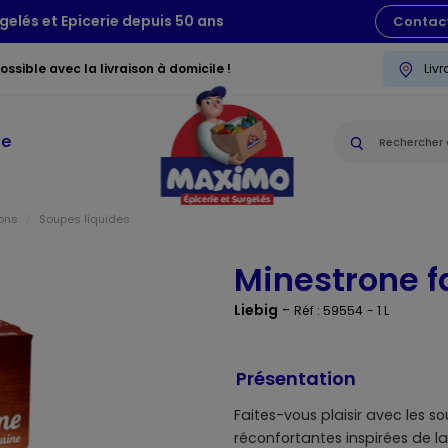
gelés et Epicerie depuis 50 ans
Contac
ssible avec la livraison à domicile !
Liv
ie
ons
Soupes liquides
Minestrone f
Liebig
-
Réf : 59554
- 1 L
Présentation
Faites-vous plaisir avec les so
réconfortantes inspirées de la