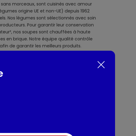
ou sans morceaux, sont cuisinés avec amour
égumes origine UE et non-UE) depuis 1962
els. Nos légumes sont sélectionnés avec soin
 producteurs. Pour garantir leur conservation
teur², nos soupes sont chauffées à haute
s en brique. Notre équipe qualité contrôle
in de garantir les meilleurs produits.
e familiale 1L. ²Comme toutes les soupes du
venteur de la soupe en brique, emballage qui
té des légumes pendant plusieurs mois sans
e
quipes s'engagent à vous proposer des
avec des légumes cultivés avec soin et
d'informations sur notre histoire ou nos
liebig.fr
nts / Allergènes