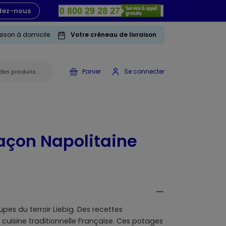
tez-nous
raison à domicile
Votre créneau de livraison
Panier
Se connecter
açon Napolitaine
upes du terroir Liebig. Des recettes
 cuisine traditionnelle Française. Ces potages