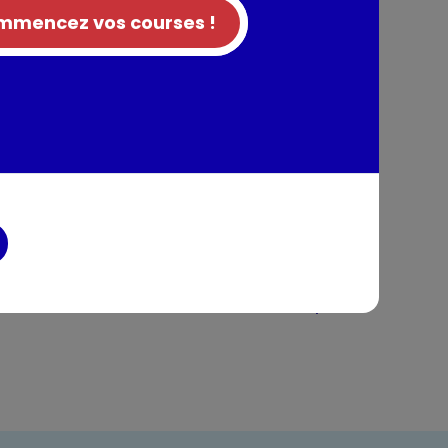
te à base de concentré 10%,carotte
mencez vos courses !
âtes cuites 2,4% (semoule de BLÉ (GLUTEN),
uge 2,0%,haricot vert 2,0%,petit pois
 de colza,poivron rouge 0,7%,sel,basilic,huile
turels,ail,arômes naturels de poivre et de
es de lait, lupin, soja, moutarde.
,Gluten,Blé
tion
entaires