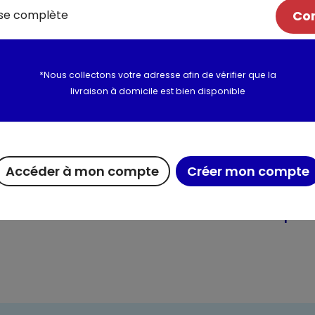
Ingrédients: eau,jus de toma
Com
10%,oignon,oignon réhydraté,p
blanc d'OEUF),navet,haricot ro
2,0%,amidons,CÉLERI-RAVE,huile
d'olive vierge extra,arômes na
*Nous collectons votre adresse afin de vérifier que la
fenouil. Peut contenir des trac
livraison à domicile est bien disponible
Allergènes :
Céleri-rave,OEufs
Utilisation et conserva
Accéder à mon compte
Créer mon compte
Valeurs nutritionnelles
Informations complém