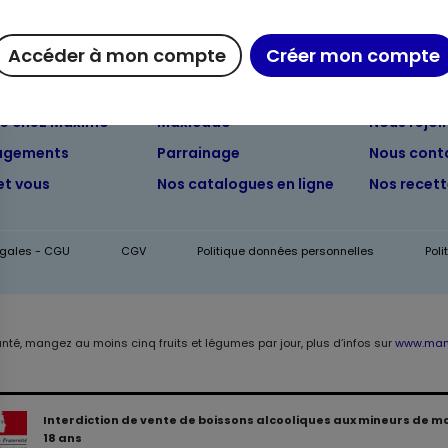
Accéder à mon compte
Créer mon compte
ue chez Maximo
Maxicado
Nous rejoi
agements
Parrainage
Nous cont
et vous
Nos catalogues en ligne
Nos recet
égales - CGU
CGV
Politique données personnelles
Pol
anté, mangez au moins cinq fruits et légumes par jour, plus d’infos sur
www.mang
Interdiction de vente de boissons alcooliques aux mineurs de m
18 ans