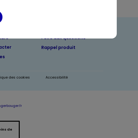
ndre
Foire aux questions
acter
Rappel produit
tes
itique des cookies
Accessibilité
erbouger.fr
oins de