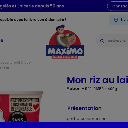
gelés et Epicerie depuis 50 ans
Contac
ssible avec la livraison à domicile !
Liv
ie
desserts, diététique
anille
Mon riz au lai
Yabon
-
Réf : 06158
- 400g
Présentation
prêt a consommer