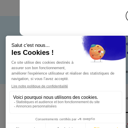
Bienven
Nos eng
Maximo 
Mentions l
Pour votre s