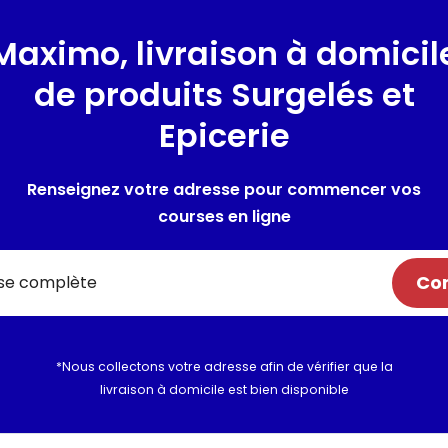
Lieu de provenance :
France
Maximo, livraison à domicil
Composition / Ingrédie
de produits Surgelés et
Lait
entier 74,5% (origine Fran
Epicerie
Crème
, arôme naturel de van
grains de vanille épuisée
Renseignez votre adresse pour commencer vos
courses en ligne
Allergènes :
Lait
Utilisation et conserva
Com
Valeurs nutritionnelles
*Nous collectons votre adresse afin de vérifier que la
Informations complém
livraison à domicile est bien disponible