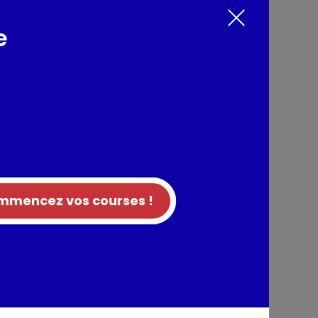
e
nts / Allergènes
ce), sucre, riz rond 7% (origine France),
ille, épaississant : gomme de xanthane,
tion
mencez vos courses !
entaires