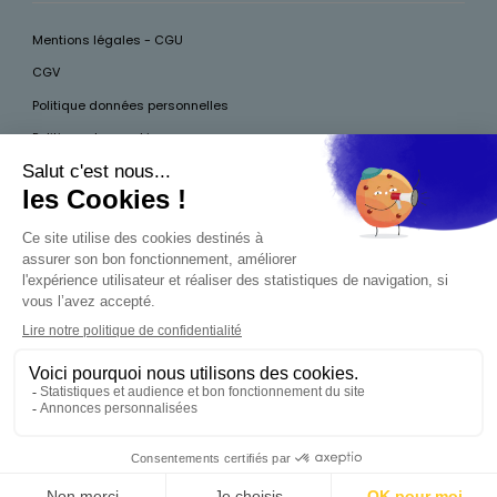
Mentions légales - CGU
CGV
Politique données personnelles
Politique des cookies
Accessibilité
Pour votre santé, mangez au moins cinq fruits et légumes par jour, plus
d’infos sur
www.mangerbouger.fr
Interdiction de vente de boissons alcooliques
aux mineurs de moins de 18 ans
La preuve de majorité de l'acheteur est exigée au
moment de la vente en ligne. CODE DE LA SANTÉ
PUBLIQUE, ART.L.3342-1 ET L.3353-3
0,00 €
Produit indisponible