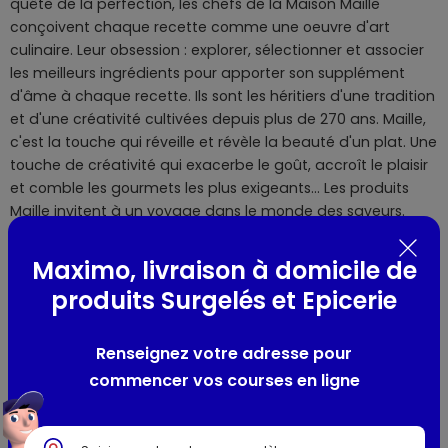
quête de la perfection, les chefs de la Maison Maille
conçoivent chaque recette comme une oeuvre d'art
culinaire. Leur obsession : explorer, sélectionner et associer
les meilleurs ingrédients pour apporter son supplément
d'âme à chaque recette. Ils sont les héritiers d'une tradition
et d'une créativité cultivées depuis plus de 270 ans. Maille,
c'est la touche qui réveille et révèle la beauté d'un plat. Une
touche de créativité qui exacerbe le goût, accroît le plaisir
et comble les gourmets les plus exigeants... Les produits
Maille invitent à un voyage dans le monde des saveurs.
Avec comme passagers de choix : la passion du détail, l'art
de la nuance et le raffinement. Un peu d'histoire... C'est en
Maximo, livraison à domicile de
1747 qu'Antoine-Claude Maille, maître vinaigrier, ouvrit sa
produits Surgelés et Epicerie
boutique rue Saint-André des Arts à Paris. Très vite, il
devient le fournisseur officiel du roi Louis XV puis des cours
européennes. La maison Maille devient alors synonyme
Renseignez votre adresse pour
d'excellence, de raffinement et de savoir-faire. C'est en
commencer vos courses en ligne
1931 que le célèbre slogan « Il n'y a que Maille qui m'aille »
est créé. Découvrez aussi notre boutique en ligne sur
www.maille.com