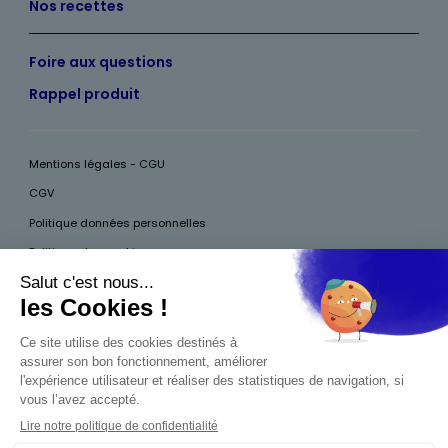
Nos recettes
Foire aux questions
Rappel produit
Mentions légales - CGU
CGV
Politique données personnelles
Politique des cookies
Accessibilité
Pour votre santé, mangez au moins cinq fruits et légumes par jour, plus
d’infos sur
www.mangerbouger.fr
Interdiction de vente de boissons alcooliques