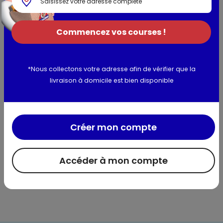
Composition / Ingrédients / Allergènes
Commencez vos courses !
Ingrédients : eau, graines de MOUTARDE, vinaigre d'alcool,
sel, acidifiant : acide citrique, conservateur : DISULFITE de
potassium.
*Nous collectons votre adresse afin de vérifier que la
Allergènes :
Moutarde, sulfites
livraison à domicile est bien disponible
Utilisation et conservation
Créer mon compte
Valeurs nutritionnelles
Informations complémentaires
Accéder à mon compte