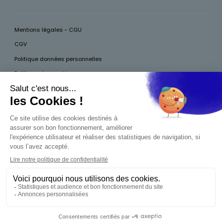
Mentions légales - CGU
CGV
Politique données personnelles
Politique des cookies
Accessibilité
Pour votre santé, mangez au moins cinq fruits et légumes par jour, plus
d’infos sur
www.mangerbouger.fr
Interdiction de vente de boissons alcooliques
aux mineurs de moins de 18 ans
La preuve de majorité de l'acheteur est exigée au
moment de la vente en ligne. CODE DE LA SANTÉ
PUBLIQUE, ART.L.3342-1 ET L.3353-3
0,00 €