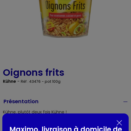
Oignons frits
Kühne
-
Réf : 43476
- pot 100g
Présentation
Kühne, plutôt deux fois Kühne !
Maximo, livraison à domicile de
Composition / Ingrédients / Allergènes