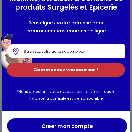
produits Surgelés et Epicerie
Oignons (76%), huile de palme, farine de blé, sel.
Allergènes :
Présence : Farine de blé
Renseignez votre adresse pour
commencer vos courses en ligne
Utilisation et conservation
Valeurs nutritionnelles
Informations complémentaires
Commencez vos courses !
*Nous collectons votre adresse afin de vérifier que la
livraison à domicile est bien disponible
Créer mon compte