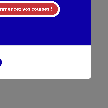
e surface non-ioniques, Savon. 5-15%: Agents
mencez vos courses !
Parfum, Phosphonates, Enzymes, Azurants
one, Coumarin, Eugenol, Limonene, Linalool.
tion
entaires