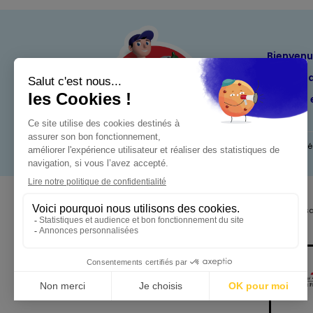
Bienven
Nos eng
Maximo 
Mentions l
Pour votre s
Omo 3 en 1 J'ai rêvé du