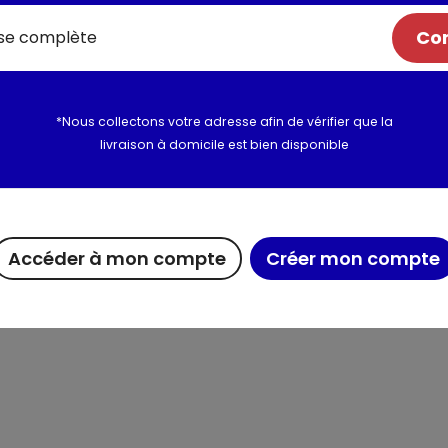
INGRÉDIENTS: 15-30%: Agents d
Com
de surface anioniques. <5%: 
optiques, Alpha-Isomethyl Ion
*Nous collectons votre adresse afin de vérifier que la
Utilisation et conserva
livraison à domicile est bien disponible
Informations complém
Accéder à mon compte
Créer mon compte