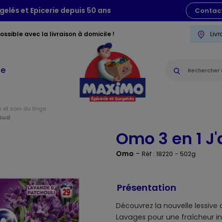
gelés et Epicerie depuis 50 ans
Contac
ssible avec la livraison à domicile !
Liv
ie
 et soin du linge
 Sud
Omo 3 en 1 J'
Omo
-
Réf : 18220
- 502g
Présentation
Découvrez la nouvelle lessive
Lavages pour une fraîcheur i