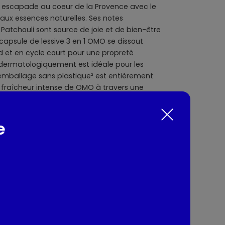
 escapade au coeur de la Provence avec le
aux essences naturelles. Ses notes
atchouli sont source de joie et de bien-être
 capsule de lessive 3 en 1 OMO se dissout
et en cycle court pour une propreté
 dermatologiquement est idéale pour les
 emballage sans plastique² est entièrement
a fraîcheur intense de OMO à travers une
 joie ? Rose & Lilas Blanc, Jasmin & Fleur
tchouli, Pivoine & Violette et Mangue &
 ? C'est facile ! Placer seulement 1 capsule
e
de linge normalement sale et de l'eau douce
 capsules pour du linge très sale, de l'eau
g. ¹ Test externe sur un vêtement porté
 et vernis. ³ Parfum de synthèse.
nts / Allergènes