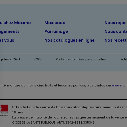
ue chez Maximo
Maxicado
Nous rejoi
agements
Parrainage
Nous cont
et vous
Nos catalogues en ligne
Nos recet
égales - CGU
CGV
Politique données personnelles
Pol
anté, mangez au moins cinq fruits et légumes par jour, plus d’infos sur
www.mang
Interdiction de vente de boissons alcooliques aux mineurs de m
18 ans
La preuve de majorité de l'acheteur est exigée au moment de la vente en
0,00 €
CODE DE LA SANTÉ PUBLIQUE, ART.L.3342-1 ET L.3353-3