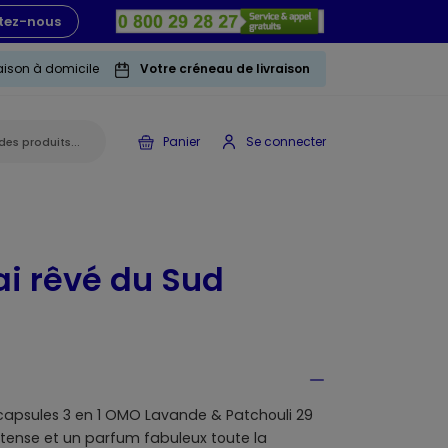
tez-nous
raison à domicile
Votre créneau de livraison
Panier
Se connecter
ai rêvé du Sud
 capsules 3 en 1 OMO Lavande & Patchouli 29
ntense et un parfum fabuleux toute la