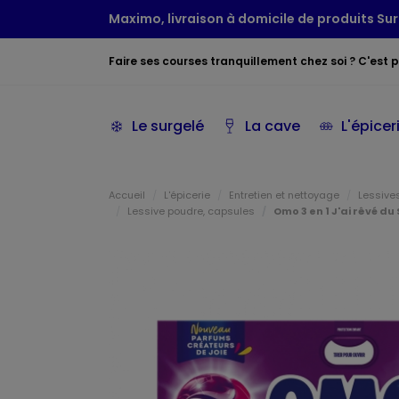
Maximo, livraison à domicile de produits Sur
Faire ses courses tranquillement chez soi ? C'est po
Le surgelé
La cave
L'épicer
Accueil
L'épicerie
Entretien et nettoyage
Lessives
Lessive poudre, capsules
Omo 3 en 1 J'ai rêvé du