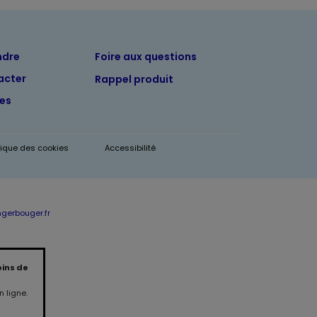
ndre
Foire aux questions
acter
Rappel produit
tes
itique des cookies
Accessibilité
erbouger.fr
oins de
 ligne.
Produit indisponible