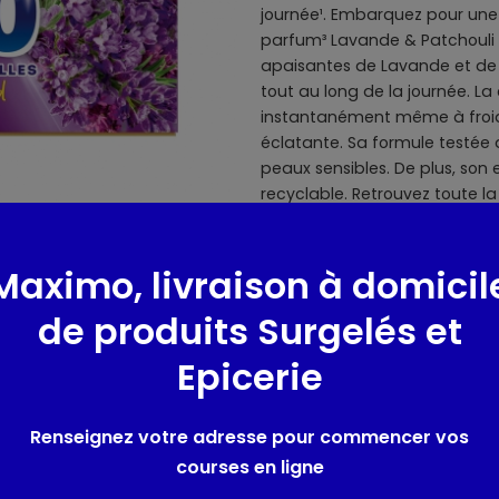
journée¹. Embarquez pour une
parfum³ Lavande & Patchouli 
apaisantes de Lavande et de P
tout au long de la journée. La
instantanément même à froid 
éclatante. Sa formule testée
peaux sensibles. De plus, son
recyclable. Retrouvez toute l
gamme de parfums créateurs de
de Coton, Monoï, Lavande & Pa
Fleurs des îles. Comment doser
Maximo, livraison à domicil
dans le tambour pour 3-5 kg 
de produits Surgelés et
à moyennement dure. Utilisez 2
dure ou une machine de 6-8 k
Epicerie
pendant 12 heures. ² Hors colle
29 capsules
Renseignez votre adresse pour commencer vos
courses en ligne
Composition / Ingrédie