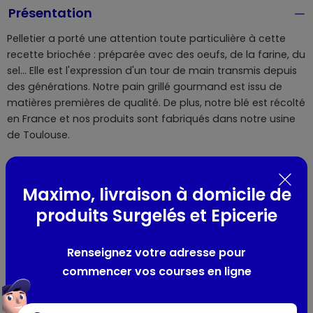
Présentation
Pelletier a porté une attention toute particulière à cette
recette briochée : préparée avec des oeufs, de la farine, du
sel... Elle est l'expression d'un tour de main transmis depuis
des générations. Notre pain grillé gourmand est issu de
matières premières de qualité. De plus, notre blé est récolté
en France et nos produits sont fabriqués dans notre usine
de Toulouse.
Recette briochée.
Maximo, livraison à domicile de
Composition / Ingrédients / Allergènes
produits Surgelés et Epicerie
Farine de BLÉ 79 %, huiles végétales (palme, colza), levure
reconstituée, sucre, OEUFS en poudre 3,5 %, lactose (de
Renseignez votre adresse pour
LAIT) et protéines de LAIT, sel, gluten de BLÉ, LAIT écrémé en
commencer vos courses en ligne
poudre, BEURRE pâtissier, lactosérum en poudre (de LAIT),
miel, agent de traitement de la farine (acide ascorbique),