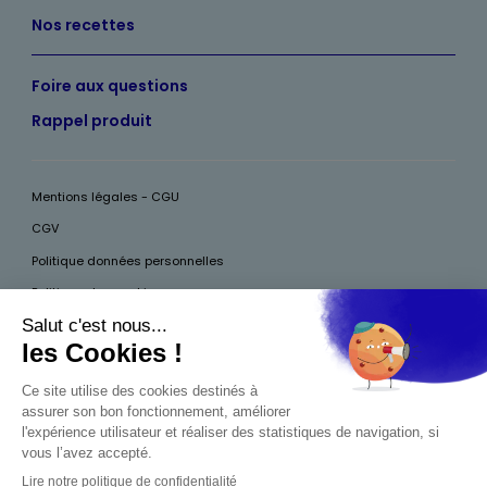
Nos recettes
Foire aux questions
Rappel produit
Mentions légales - CGU
CGV
Politique données personnelles
Politique des cookies
Accessibilité
Pour votre santé, mangez au moins cinq fruits et légumes par jour, plus
d’infos sur
www.mangerbouger.fr