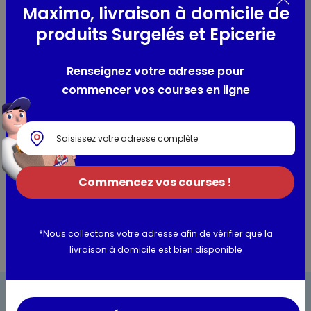
Maximo, livraison à domicile de
Composition / Ingrédients / Allergènes
produits Surgelés et Epicerie
Ingrédients : LAIT de chèvre pasteurisé (lait d'origine
France), sel, ferments
Renseignez votre adresse pour
Allergènes :
Lait
commencer vos courses en ligne
Utilisation et conservation
Valeurs nutritionnelles
Commencez vos courses !
Informations complémentaires
*Nous collectons votre adresse afin de vérifier que la
livraison à domicile est bien disponible