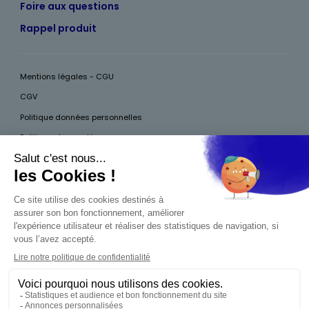
Foire aux questions
Rappel produit
Mentions légales - CGU
CGV
Politique données personnelles
Politique des cookies
Accessibilité
Pour votre santé, mangez au moins cinq fruits et légumes par jour, plus
d’infos sur
www.mangerbouger.fr
Interdiction de vente de boissons alcooliques
aux mineurs de moins de 18 ans
La preuve de majorité de l'acheteur est exigée au
moment de la vente en ligne. CODE DE LA SANTÉ