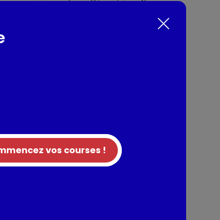
 avec une exigence de qualité supérieure.Nos
x oeufs plein air sont fabriqués en France
n roch (35), à quelques kilomètres du Mont St
e
nts / Allergènes
rance), BEURRE (UE) (24%), sucre, OEUFS (2,6%),
), sel, arôme naturel de vanille, caramel
.
 lait et oeufs Peut contenir des traces de :
mencez vos courses !
tion
entaires