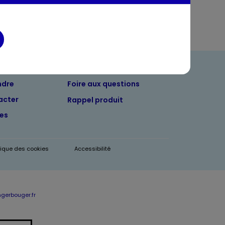
ndre
Foire aux questions
acter
Rappel produit
tes
itique des cookies
Accessibilité
erbouger.fr