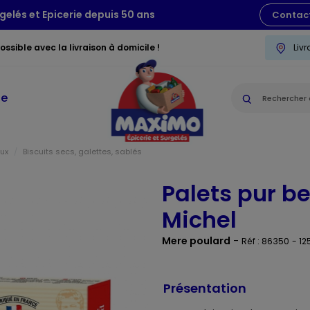
gelés et Epicerie depuis 50 ans
Contac
ssible avec la livraison à domicile !
Liv
ie
aux
Biscuits secs, galettes, sablés
Palets pur b
Michel
Mere poulard
-
Réf : 86350
- 12
Présentation