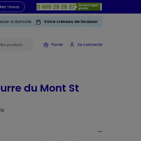
tez-nous
raison à domicile
Votre créneau de livraison
Panier
Se connecter
eurre du Mont St
5g