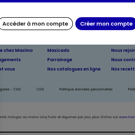
Accéder à mon compte
Créer mon compte
ue chez Maximo
Maxicado
Nous rejoi
agements
Parrainage
Nous cont
et vous
Nos catalogues en ligne
Nos recet
égales - CGU
CGV
Politique données personnelles
Pol
anté, mangez au moins cinq fruits et légumes par jour, plus d’infos sur
www.mang