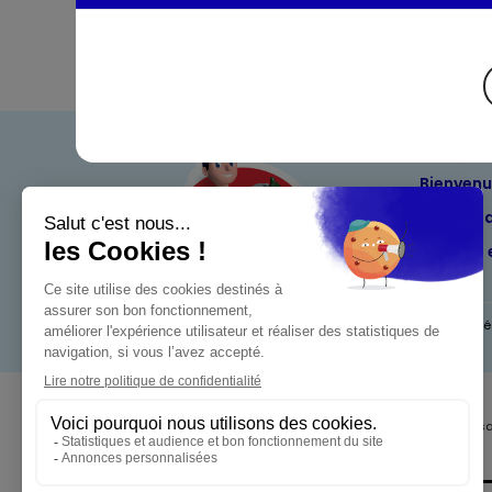
Bienven
Nos eng
Maximo 
Mentions l
Pour votre s