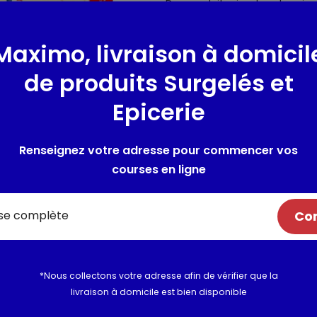
Des produits simples et vrais
biscuits 100% pur beurre et au
dans notre biscuiterie de Mae
Maximo, livraison à domicil
Michel.
de produits Surgelés et
Composition / Ingrédie
Epicerie
Ingrédients : Farine de BLE (F
jaunes d'OEUFS en poudre (1,3%
Renseignez votre adresse pour commencer vos
(sirop de glucose, eau, sucre)
courses en ligne
Allergènes :
Contient : gluten,
soja et fruits à coque
Com
Utilisation et conserva
Valeurs nutritionnelles
*Nous collectons votre adresse afin de vérifier que la
livraison à domicile est bien disponible
Informations complém