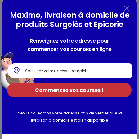
Tube. C'est simple, vous n'avez qu'à le placer sur votre
dévidoir et à la fin... il ne reste rien. En plus, comme il est 2
Maximo, livraison à domicile de
fois plus long que votre papier toilette Lotus Moltonel
habituel, vous le changerez moins souvent!
produits Surgelés et Epicerie
Lieu de provenance :
France
Renseignez votre adresse pour
commencer vos courses en ligne
Composition / Ingrédients / Allergènes
Ouate de cellulose-Pure pâte vierge
Utilisation et conservation
Commencez vos courses !
Informations complémentaires
*Nous collectons votre adresse afin de vérifier que la
livraison à domicile est bien disponible