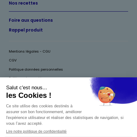
Nos recettes
Foire aux questions
Rappel produit
Mentions légales - CGU
CGV
Politique données personnelles
Politique des cookies
Accessibilité
Pour votre santé, mangez au moins cinq fruits et légumes par jour, plus
d’infos sur
www.mangerbouger.fr