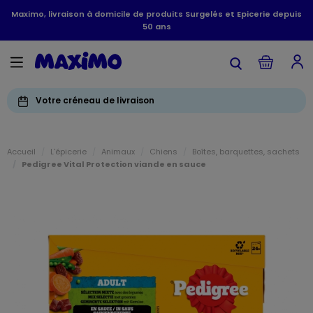
Maximo, livraison à domicile de produits Surgelés et Epicerie depuis
50 ans
Votre créneau de livraison
Accueil
L'épicerie
Animaux
Chiens
Boîtes, barquettes, sachets
Pedigree Vital Protection viande en sauce