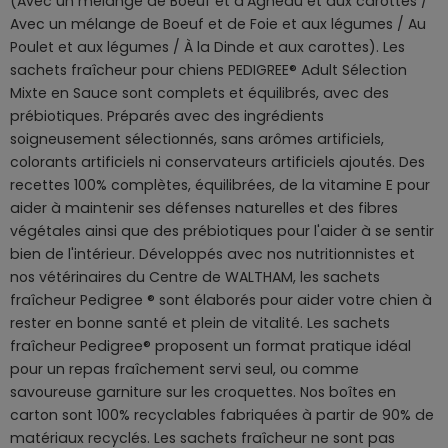
(Avec un mélange de Boeuf et d'Agneau et aux carottes /
Avec un mélange de Boeuf et de Foie et aux légumes / Au
Poulet et aux légumes / À la Dinde et aux carottes). Les
sachets fraîcheur pour chiens PEDIGREE® Adult Sélection
Mixte en Sauce sont complets et équilibrés, avec des
prébiotiques. Préparés avec des ingrédients
soigneusement sélectionnés, sans arômes artificiels,
colorants artificiels ni conservateurs artificiels ajoutés. Des
recettes 100% complètes, équilibrées, de la vitamine E pour
aider à maintenir ses défenses naturelles et des fibres
végétales ainsi que des prébiotiques pour l'aider à se sentir
bien de l'intérieur. Développés avec nos nutritionnistes et
nos vétérinaires du Centre de WALTHAM, les sachets
fraîcheur Pedigree ® sont élaborés pour aider votre chien à
rester en bonne santé et plein de vitalité. Les sachets
fraîcheur Pedigree® proposent un format pratique idéal
pour un repas fraîchement servi seul, ou comme
savoureuse garniture sur les croquettes. Nos boîtes en
carton sont 100% recyclables fabriquées à partir de 90% de
matériaux recyclés. Les sachets fraîcheur ne sont pas