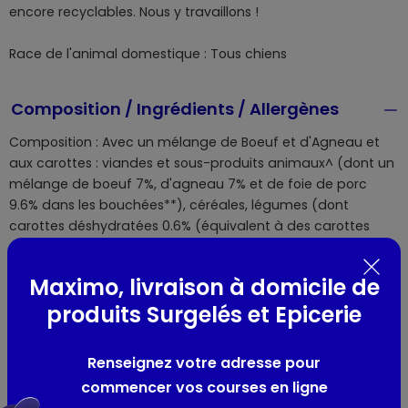
encore recyclables. Nous y travaillons !
Race de l'animal domestique : Tous chiens
Composition / Ingrédients / Allergènes
Composition : Avec un mélange de Boeuf et d'Agneau et
aux carottes : viandes et sous-produits animaux^ (dont un
mélange de boeuf 7%, d'agneau 7% et de foie de porc
9.6% dans les bouchées**), céréales, légumes (dont
carottes déshydratées 0.6% (équivalent à des carottes
4%); patate douce en poudre 0.01%), extraits de protéines
végétales, sous-produits d'origine végétale (pulpe de
Maximo, livraison à domicile de
betterave déshydratée 0.5%), substances minérales, levure
produits Surgelés et Epicerie
(mannan-oligosaccharides 0.1%), fruits (poudre de pomme
0.01%). Avec un mélange de Boeuf et de Foie et aux
légumes : viandes et sous-produits animaux^ (dont un
Renseignez votre adresse pour
mélange de boeuf 6% et de foie de porc 9.6% dans les
commencer vos courses en ligne
bouchées**), céréales, légumes (dont mélange de