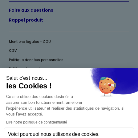
Foire aux questions
Rappel produit
Mentions légales - CGU
CGV
Politique données personnelles
Politique des cookies
Accessibilité
Pour votre santé, mangez au moins cinq fruits et légumes par jour, plus
d’infos sur
www.mangerbouger.fr
Interdiction de vente de boissons alcooliques
aux mineurs de moins de 18 ans