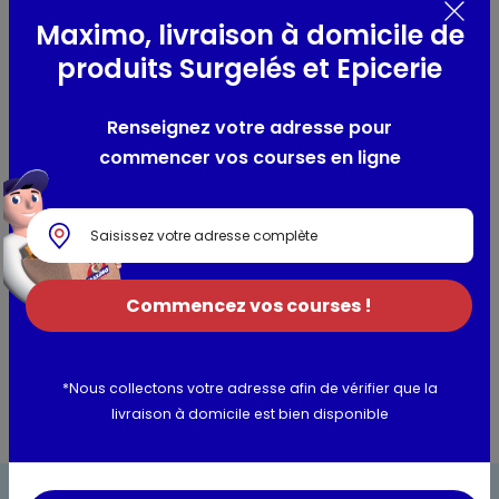
journée !
Maximo, livraison à domicile de
produits Surgelés et Epicerie
Composition / Ingrédients / Allergènes
Minéralisation caractéristique en mg/l : Calcium (Ca 2+) :
Renseignez votre adresse pour
150 / Magnésium (Mg 2+) : 3,9 / Sodium (NA+) : 9,6 /
commencer vos courses en ligne
Hydrogénocarbonate (HCO3-) : 420 / Sulfate (SO4 2-) :
25,3 / Chlorure (CI-) : 19,5 / Potassium (K+) :
Informations complémentaires
Commencez vos courses !
Utilisation et conservation
*Nous collectons votre adresse afin de vérifier que la
livraison à domicile est bien disponible