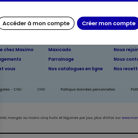
Accéder à mon compte
Créer mon compte
ue chez Maximo
Maxicado
Nous rejoi
agements
Parrainage
Nous cont
et vous
Nos catalogues en ligne
Nos recet
égales - CGU
CGV
Politique données personnelles
Pol
anté, mangez au moins cinq fruits et légumes par jour, plus d’infos sur
www.mang