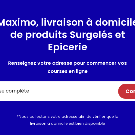
Composition / Ingrédie
Maximo, livraison à domicil
Viande de porc, sel, épices, L
de produits Surgelés et
salpêtre, ferments.
Epicerie
153g de viande mise en oeuvre
Fabrication exclusive à partir
France. Embossé en boyau nat
Renseignez votre adresse pour commencer vos
courses en ligne
Allergènes :
LACTOSE, Risque d
Com
Utilisation et conserva
Valeurs nutritionnelles
*Nous collectons votre adresse afin de vérifier que la
livraison à domicile est bien disponible
Informations complém