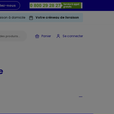
tez-nous
raison à domicile
Votre créneau de livraison
Panier
Se connecter
e