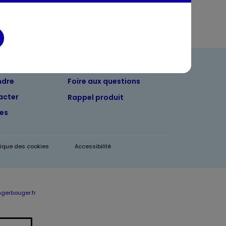
ndre
Foire aux questions
acter
Rappel produit
tes
itique des cookies
Accessibilité
erbouger.fr