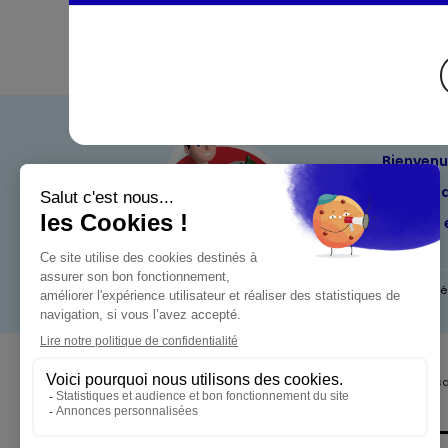
Bienven
Nos eng
Maximo 
Mentions l
Pour votre s