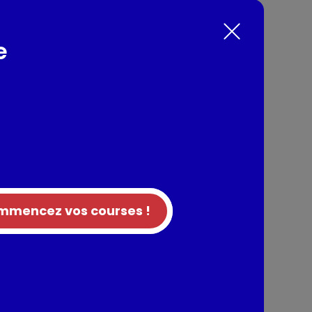
nts / Allergènes
e
ACTOSE, dextrose, sucre, conservateur:
 pour 100g de produit fini.
 de porcs frais nés, élevés et abattus en
urel de porc.
e présence fortuite de fruits à coques.
mencez vos courses !
tion
entaires