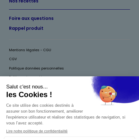
Nos recettes
Foire aux questions
Rappel produit
Mentions légales - CGU
CGV
Politique données personnelles
Politique des cookies
Accessibilité
Pour votre santé, mangez au moins cinq fruits et légumes par jour, plus
d’infos sur
www.mangerbouger.fr
Interdiction de vente de boissons alcooliques