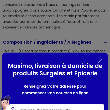
conserves de poissons à base de harengs entiers
accompagnés d'une sauce tomate et huile. Apprécié pour
sa simplicité et son caractère, il se marie parfaitement
avec des pommes de terre cuites à l'eau, offrant une
expérience culinaire authentique.
Composition / Ingrédients / Allergènes
HARENGS (Clupea harengus membras) 55%, sauce tomate
45% : eau, concentré de tomates (17%), sucre, MOUTARDE
(eau, vinaigre d'alcool, MOUTARDE blanche, sucre, sel,
Maximo, livraison à domicile de
épices), amidon modifié, huile végétale (A : colza ou B :
produits Surgelés et Epicerie
tournesol - voir mention à côté du numéro de lot), sel,
farine de BLÉ, épaississant : gomme guar ; correcteurs
d'acidité : acide acétique et acide citrique ; épices, arôme
Renseignez votre adresse pour
naturel de paprika.
commencer vos courses en ligne
Allergènes :
céréales contenant du gluten, moutarde,