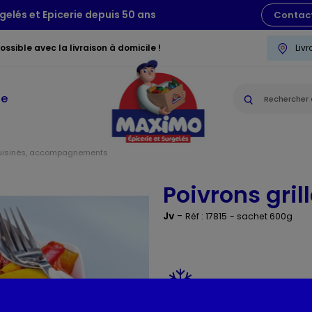
gelés et Epicerie depuis 50 ans
Contac
ssible avec la livraison à domicile !
Liv
ie
uisinés, accompagnements
Poivrons gril
Jv
-
Réf : 17815
- sachet 600g