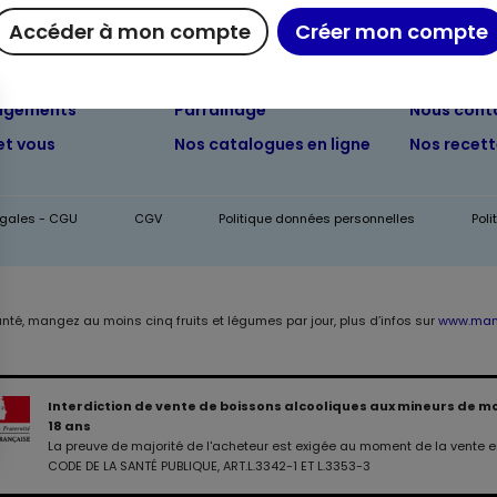
Accéder à mon compte
Créer mon compte
ue chez Maximo
Maxicado
Nous rejoi
agements
Parrainage
Nous cont
et vous
Nos catalogues en ligne
Nos recet
égales - CGU
CGV
Politique données personnelles
Pol
anté, mangez au moins cinq fruits et légumes par jour, plus d’infos sur
www.mang
Interdiction de vente de boissons alcooliques aux mineurs de m
18 ans
La preuve de majorité de l'acheteur est exigée au moment de la vente en
CODE DE LA SANTÉ PUBLIQUE, ART.L.3342-1 ET L.3353-3