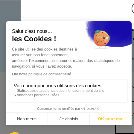
Bienven
Nos eng
Maximo 
Mentions l
Pour votre s