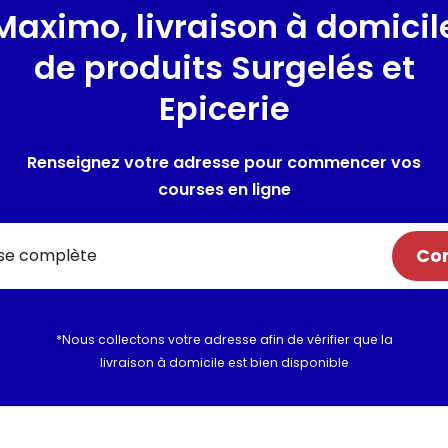
Maximo, livraison à domicil
Présentation
de produits Surgelés et
POIVRON ROUGE JAUNE 30 MM G
Epicerie
Composition / Ingrédie
Renseignez votre adresse pour commencer vos
poivron rouge, poivron jaune
courses en ligne
Utilisation et conserva
Com
Valeurs nutritionnelles
Informations complém
*Nous collectons votre adresse afin de vérifier que la
livraison à domicile est bien disponible