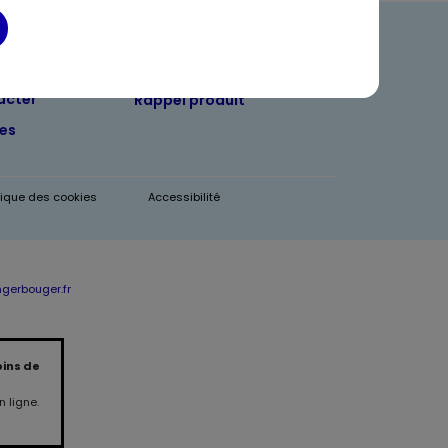
ndre
Foire aux questions
acter
Rappel produit
tes
itique des cookies
Accessibilité
erbouger.fr
oins de
 ligne.
Produit indisponible