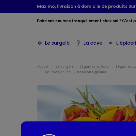
Maximo, livraison à domicile de produits Sur
Faire ses courses tranquillement chez soi ? C'est po
Le surgelé
La cave
L'épicer
Accueil
Le surgelé
Légumes et fruits
Légumes c
Légumes grillés
Poivrons grillés