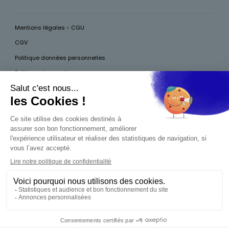
Mentions légales - CGU
CGV
Politique données personnelles
Politique des cookies
Accessibilité
Pour votre santé, mangez au moins cinq fruits et légumes par jour, plus
d’infos sur
www.mangerbouger.fr
Interdiction de vente de boissons alcooliques
aux mineurs de moins de 18 ans
La preuve de majorité de l'acheteur est exigée au
moment de la vente en ligne. CODE DE LA SANTÉ
PUBLIQUE, ART.L.3342-1 ET L.3353-3
0,00 €