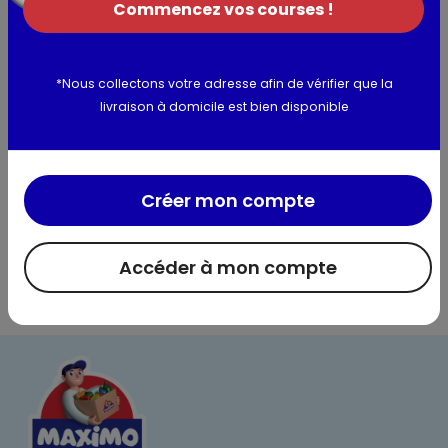
légumes.. Peut contenir des traces d'oeuf, lupin, arachides,
Commencez vos courses !
fruits à coque, sésame, soja, moutarde.
Allergènes :
Céleri,Gluten,Lait,Blé
*Nous collectons votre adresse afin de vérifier que la
Utilisation et conservation
livraison à domicile est bien disponible
Valeurs nutritionnelles
Créer mon compte
Informations complémentaires
Accéder à mon compte