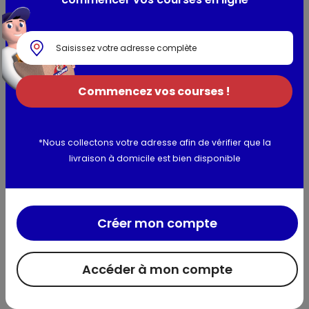
soupes du rayon ambiant
Composition / Ingrédients / Allergènes
Ingrédients: eau,vermicelles cuits 10% (semoule de BLÉ
Commencez vos courses !
(GLUTEN), blanc d'OEUF),morceaux de viande de poule
cuite et saumurée 3,0% (viande de poule, eau, amidon,
sel),carotte 1,7%,amidon,poireau 0,7%,sel,CÉLERI-
RAVE,arômes naturels,extrait d'oignon,arôme naturel de
*Nous collectons votre adresse afin de vérifier que la
thym,arôme naturel de curcuma,ail,Contient 3,0% de
livraison à domicile est bien disponible
légumes. Peut contenir des traces de lait, lupin, soja,
moutarde.
Allergènes :
Céleri-rave,OEufs,Gluten,Blé
Créer mon compte
Utilisation et conservation
Accéder à mon compte
Valeurs nutritionnelles