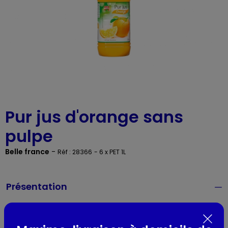
Pur jus d'orange sans
pulpe
Belle france
-
Réf : 28366
- 6 x PET 1L
Présentation
Lieu de provenance :
FRANCE