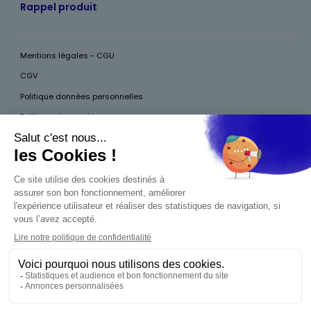
Rappel produit
Mentions légales - CGU
CGV
Politique données personnelles
Politique des cookies
Accessibilité
Pour votre santé, mangez au moins cinq fruits et légumes par jour, plus
d’infos sur
www.mangerbouger.fr
Interdiction de vente de boissons alcooliques
aux mineurs de moins de 18 ans
La preuve de majorité de l'acheteur est exigée au
moment de la vente en ligne. CODE DE LA SANTÉ
PUBLIQUE, ART.L.3342-1 ET L.3353-3