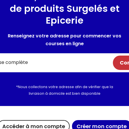
de produits Surgelés et
Composition / Ingrédie
Epicerie
Jus d'orange
Renseignez votre adresse pour commencer vos
Utilisation et conserva
courses en ligne
Valeurs nutritionnelles
Com
Informations complém
*Nous collectons votre adresse afin de vérifier que la
livraison à domicile est bien disponible
Accéder à mon compte
Créer mon compte
ue chez Maximo
Maxicado
Nous rejoi