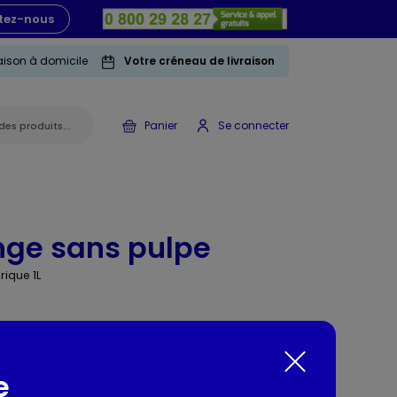
tez-nous
raison à domicile
Votre créneau de livraison
Panier
Se connecter
ange sans pulpe
brique 1L
e