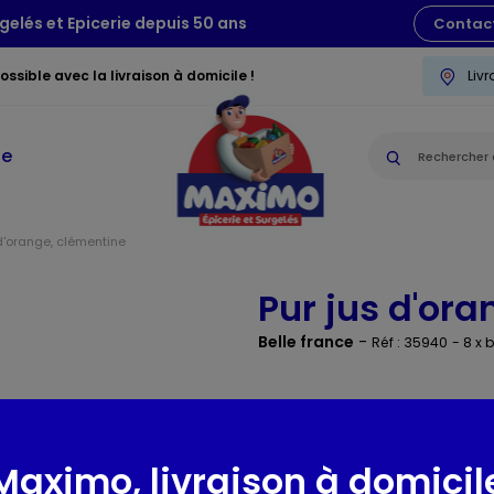
gelés et Epicerie depuis 50 ans
Contac
ssible avec la livraison à domicile !
Liv
ie
d'orange, clémentine
Pur jus d'or
Belle france
-
Réf : 35940
- 8 x 
Présentation
Maximo, livraison à domicil
Lieu de provenance :
France