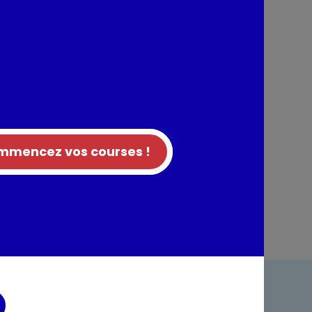
nts / Allergènes
tion
mencez vos courses !
entaires
ndre
Foire aux questions