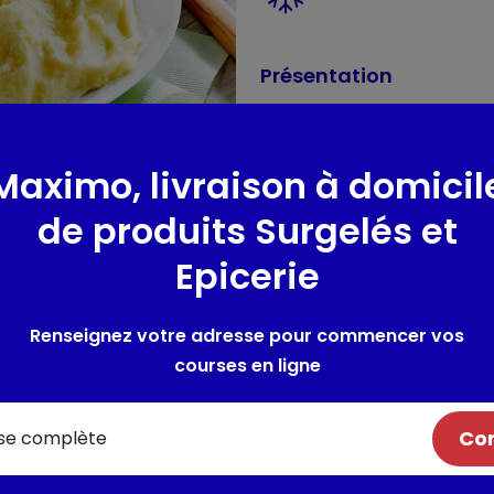
Présentation
Une délicieuse purée de pomm
avec un goût authentique de 
exclusivement des pommes de 
Maximo, livraison à domicil
obtenir Ma Purée. Cette varié
de qualité moelleuse et fon
de produits Surgelés et
partir d'ingrédients sélection
Epicerie
une très légère touche d'épic
Composition / Ingrédie
Renseignez votre adresse pour commencer vos
courses en ligne
Ingrédients :Pommes de terre
épices (Curcuma, noix de mu
Fabriqué dans une usine utili
Com
Allergènes :
LAIT