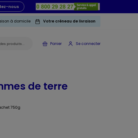
tez-nous
raison à domicile
Votre créneau de livraison
Panier
Se connecter
mmes de terre
sachet 750g