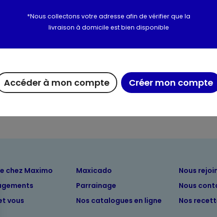
*Nous collectons votre adresse afin de vérifier que la
Utilisation et conserva
livraison à domicile est bien disponible
Valeurs nutritionnelles
Informations complém
Accéder à mon compte
Créer mon compte
ue chez Maximo
Maxicado
Nous rejoi
agements
Parrainage
Nous cont
et vous
Nos catalogues en ligne
Nos recet