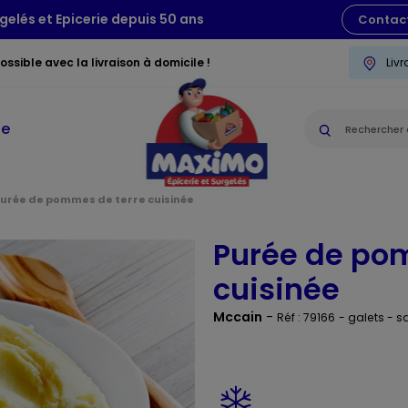
gelés et Epicerie depuis 50 ans
Contac
ssible avec la livraison à domicile !
Liv
ie
urée de pommes de terre cuisinée
Purée de po
cuisinée
Mccain
-
Réf : 79166
- galets - 