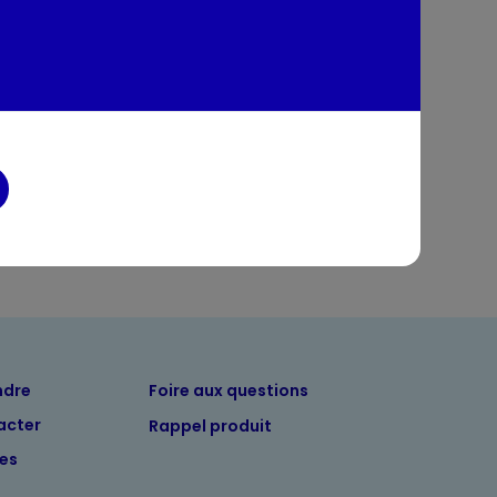
tion
entaires
ndre
Foire aux questions
acter
Rappel produit
tes