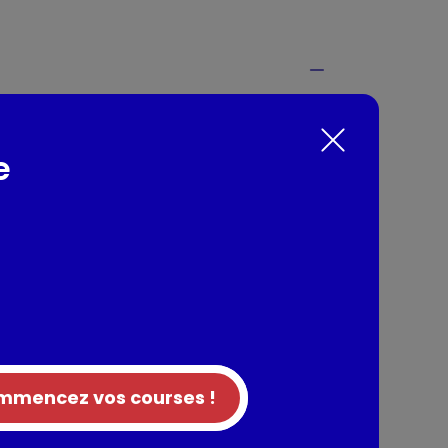
es de terre surgelée, onctueuse, savoureuse
pommes de terre ! McCain utilise
terre Bintje sélectionnées avec soin pour
e
té au bon goût de terroir possède une chair
dante. McCain prépare Ma Purée uniquement à
nés : des pommes de terre fraîches, du lait et
es.
nts / Allergènes
 (89%), eau,
lait écrémé
en poudre (1%), sel,
scade, poivre blanc) Contient du
LAIT
sant du GLUTEN
mencez vos courses !