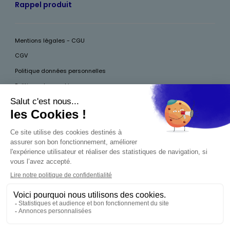
Rappel produit
Mentions légales - CGU
CGV
Politique données personnelles
Politique des cookies
Accessibilité
Pour votre santé, mangez au moins cinq fruits et légumes par jour, plus
d’infos sur
www.mangerbouger.fr
Interdiction de vente de boissons alcooliques
aux mineurs de moins de 18 ans
La preuve de majorité de l'acheteur est exigée au
moment de la vente en ligne. CODE DE LA SANTÉ
PUBLIQUE, ART.L.3342-1 ET L.3353-3