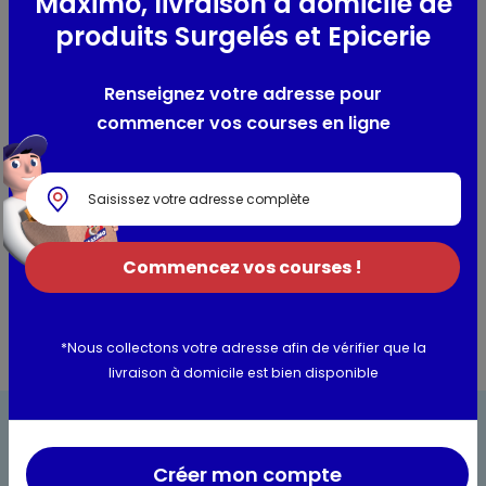
Maximo, livraison à domicile de
face en acier permet d'éliminer les callosités - La face en
produits Surgelés et Epicerie
céramique polit et élimine les peaux mortes - Pour finaliser
le polissage. utiliser la face en émeri qui permet une
exfoliation plus délicate. Progressivement. la peau des
Renseignez votre adresse pour
pieds redevient lisse. douce. et retrouve toute sa souplesse.
commencer vos courses en ligne
RÂPE 3-EN-1. 1u
Utilisation et conservation
Informations complémentaires
Commencez vos courses !
*Nous collectons votre adresse afin de vérifier que la
livraison à domicile est bien disponible
Créer mon compte