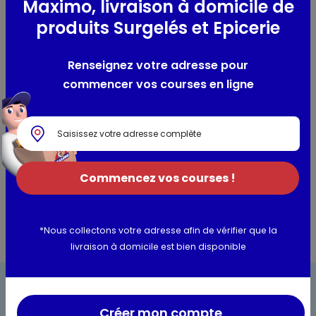
Maximo, livraison à domicile de
universels présents dans le capuchon, vous pouvez
produits Surgelés et Epicerie
recharger tous les produits fonctionnant au gaz.
Renseignez votre adresse pour
Composition / Ingrédients / Allergènes
commencer vos courses en ligne
Butane, Propane
Utilisation et conservation
Informations complémentaires
Commencez vos courses !
*Nous collectons votre adresse afin de vérifier que la
livraison à domicile est bien disponible
Créer mon compte