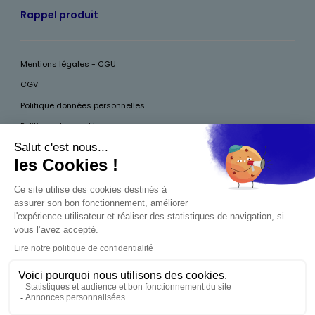
Rappel produit
Mentions légales - CGU
CGV
Politique données personnelles
Politique des cookies
Accessibilité
Pour votre santé, mangez au moins cinq fruits et légumes par jour, plus
d’infos sur
www.mangerbouger.fr
Interdiction de vente de boissons alcooliques
aux mineurs de moins de 18 ans
La preuve de majorité de l'acheteur est exigée au
moment de la vente en ligne. CODE DE LA SANTÉ
PUBLIQUE, ART.L.3342-1 ET L.3353-3