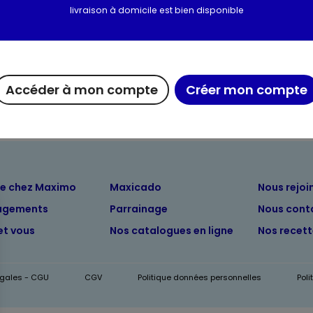
livraison à domicile est bien disponible
Valeurs nutritionnelles
Informations complém
Accéder à mon compte
Créer mon compte
ue chez Maximo
Maxicado
Nous rejoi
agements
Parrainage
Nous cont
et vous
Nos catalogues en ligne
Nos recet
égales - CGU
CGV
Politique données personnelles
Pol