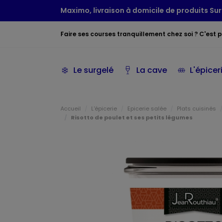
Maximo, livraison à domicile de produits Sur
Faire ses courses tranquillement chez soi ? C'est po
Le surgelé
La cave
L'épicer
Accueil
L'épicerie
Epicerie salée
Plats cuisinés
Risotto de poulet et ses petits légumes