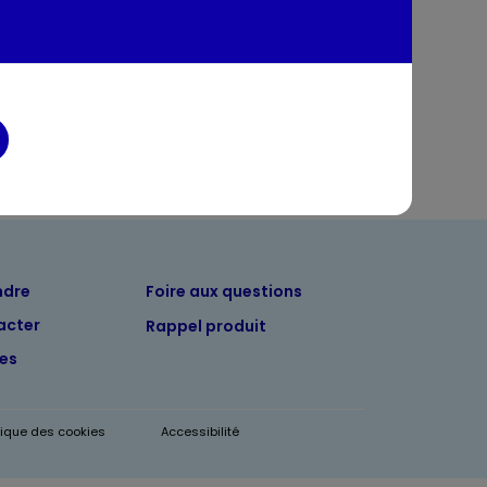
entaires
ndre
Foire aux questions
acter
Rappel produit
tes
itique des cookies
Accessibilité