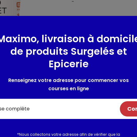
-
Composition / Ingrédie
Crème (LAIT) stérilisée UHT 22%
Maximo, livraison à domicil
long 15%, eau, vin blanc (SULF
graines de SOJA 5%, échalotes
de produits Surgelés et
sel, ail, fibre de lin, fond de 
(origine UE et hors UE), extrait
Epicerie
boeuf et graisse de poulet ; ea
* Appellation d'Origine Proté
Renseignez votre adresse pour commencer vos
Peut contenir des traces de glu
courses en ligne
Allergènes :
Lait et dérivés do
Com
>10ppm
Utilisation et conserva
*Nous collectons votre adresse afin de vérifier que la