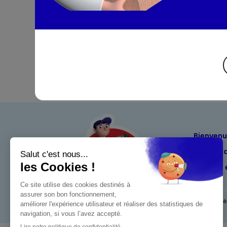
Bienven
Nos eng
Maximo 
Mentions l