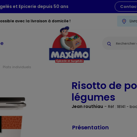
gelés et Epicerie depuis 50 ans
Contac
ssible avec la livraison à domicile !
Liv
ie
Plats individuels
Risotto de po
légumes
Jean routhiau
-
Réf : 18141
- bo
Présentation