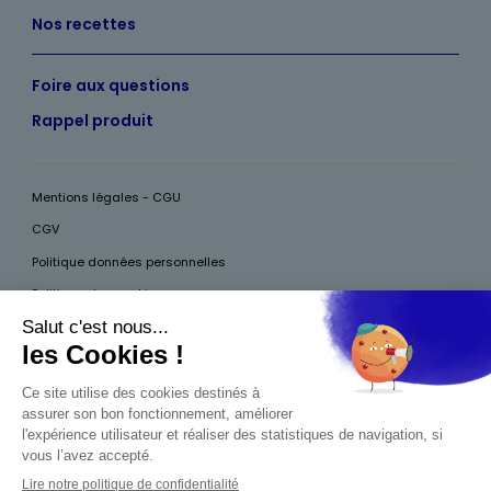
Nos recettes
Foire aux questions
Rappel produit
Mentions légales - CGU
CGV
Politique données personnelles
Politique des cookies
Accessibilité
Pour votre santé, mangez au moins cinq fruits et légumes par jour, plus
d’infos sur
www.mangerbouger.fr