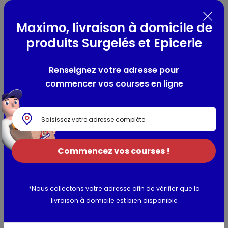
Composition / Ingrédients / Allergènes
Maximo, livraison à domicile de
produits Surgelés et Epicerie
farine de BLÉ 52%, BEURRE 30%, sucre, OEUFS, sel, poudres à
lever : carbonates d'ammonium et de sodium et acide
citrique
Renseignez votre adresse pour
Allergènes :
LAIT, GLUTEN, OEUF, BLÉ,graines de sésame, fruits
commencer vos courses en ligne
à coque, soja, lactosérum
Utilisation et conservation
Valeurs nutritionnelles
Commencez vos courses !
Informations complémentaires
*Nous collectons votre adresse afin de vérifier que la
livraison à domicile est bien disponible