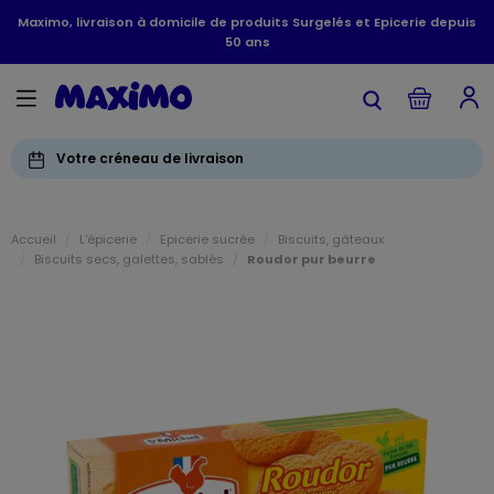
Maximo, livraison à domicile de produits Surgelés et Epicerie depuis
50 ans
Votre créneau de livraison
Accueil
L'épicerie
Epicerie sucrée
Biscuits, gâteaux
Biscuits secs, galettes, sablés
Roudor pur beurre