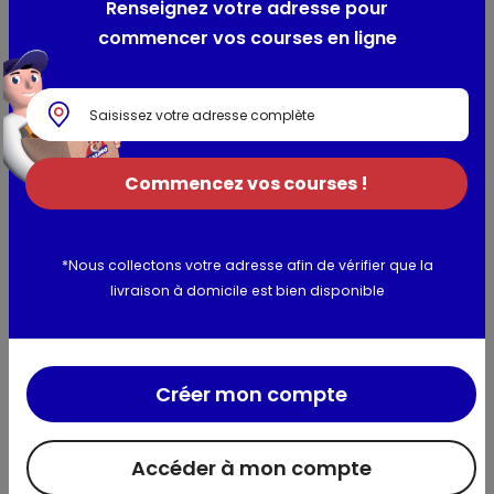
Renseignez votre adresse pour
wheat
starch,
oat
fiber, glucose syrup,
lactose
and
milk
commencer vos courses en ligne
proteins, skimmed
milk
powder, invert sugar syrup, raising
agents : ammonium carbonates - sodium carbonates -
calcium phosphates, salt.
May contain eggs, soy, peanut and nuts.
Commencez vos courses !
Allergènes :
Ingrédients :, blé, lait, lactose, avoine,
Ingredients : Wheat, milk, milk , oat
*Nous collectons votre adresse afin de vérifier que la
livraison à domicile est bien disponible
Utilisation et conservation
Valeurs nutritionnelles
Créer mon compte
Informations complémentaires
Accéder à mon compte