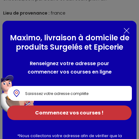
Lieu de provenance :
france
Composition / Ingrédients / Allergènes
Maximo, livraison à domicile de
Farine de
FROMENT
(France),
BEURRE
(UE) (20%), sucre,
produits Surgelés et Epicerie
éclats de chocolat noir - cacao : 50% minimum (11%) (pâte
de cacao, sucre, beurre de cacao, émulsifiant : lécithine de
Renseignez votre adresse pour
SOJA
),
OEUFS
(2.8%), sel, arôme naturel de vanille.
commencer vos courses en ligne
Allergènes :
GLUTEN, LAIT, OEUFS, SOJA
Commencez vos courses !
Utilisation et conservation
Valeurs nutritionnelles
*Nous collectons votre adresse afin de vérifier que la