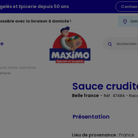
gelés et Epicerie depuis 50 ans
Contac
ssible avec la livraison à domicile !
Liv
ie
ce, aides culinaires
nature
Sauce crudit
Belle france
-
Réf : 47484
- fla
Présentation
Lieu de provenance :
France