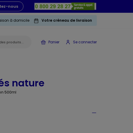
tez-nous
raison à domicile
Votre créneau de livraison
Panier
Se connecter
és nature
con 500ml