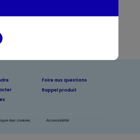
ndre
Foire aux questions
acter
Rappel produit
tes
itique des cookies
Accessibilité