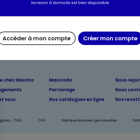
livraison à domicile est bien disponible
Accéder à mon compte
Créer mon compte
ue chez Maximo
Maxicado
Nous rejoi
agements
Parrainage
Nous cont
et vous
Nos catalogues en ligne
Nos recet
égales - CGU
CGV
Politique données personnelles
Pol