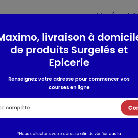
Composition / Ingrédie
Ingrédients : Eau, huile de col
Maximo, livraison à domicil
,
moutarde
de Dijon (eau, gr
amidon modifié de maïs, jaun
de produits Surgelés et
jus concentré de citron. Prése
Traces éventuelles de lait.
Epicerie
Allergènes :
sulfites, moutard
Renseignez votre adresse pour commencer vos
Utilisation et conserva
courses en ligne
Valeurs nutritionnelles
Com
Informations complém
*Nous collectons votre adresse afin de vérifier que la