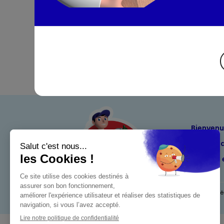
Bienven
Nos eng
Maximo 
Mentions l