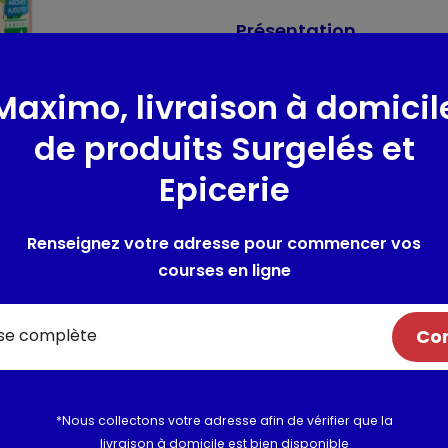
Présentation
Jardin BiO étic® vous a cuisi
basilic bio et de petits légu
Maximo, livraison à domicil
produits bio du quotidien. Cui
de produits Surgelés et
arômes ajoutés
Epicerie
Composition / Ingrédie
Ingrédients : tomates* 80 % 
Renseignez votre adresse pour commencer vos
tomates*), oignons* en morceau
courses en ligne
sucre de canne*, huile d'olive* 
*Produits issus de l'agricultur
CELERI.
Com
Utilisation et conserva
*Nous collectons votre adresse afin de vérifier que la
Valeurs nutritionnelles
livraison à domicile est bien disponible