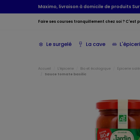
Maximo, livraison à domicile de produits Sur
Faire ses courses tranquillement chez soi ? C'est po
Le surgelé
La cave
L'épicer
Accueil
L'épicerie
Bio et écologique
Epicerie sal
Sauce tomate basilic