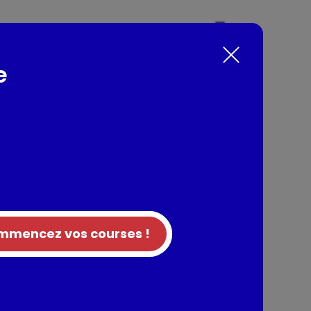
né une sauce riche en goût, agrémentée de
mes pour une saveur incomparable.Bio Malin les
e
siné en France 1% For the planet BIO Sans
nts / Allergènes
(purée de tomates* mi-réduite, pulpe de
x, basilic* 1,4 %, sel marin, purée d'ail*,
vierge extra, huile de tournesol*, poivre noir*.
e biologique. Peut contenir des traces de
mencez vos courses !
tion