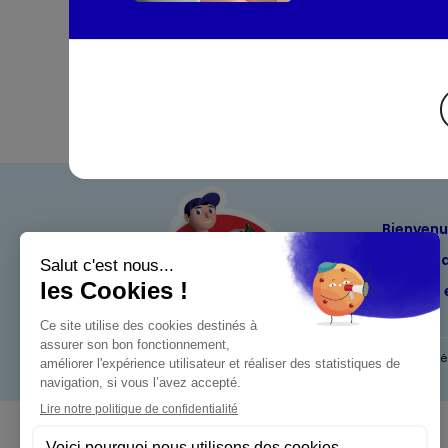
Bienven
Nos eng
Maximo 
Mentions l