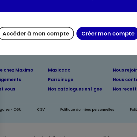
Informations complém
Accéder à mon compte
Créer mon compte
ue chez Maximo
Maxicado
Nous rejoi
agements
Parrainage
Nous cont
et vous
Nos catalogues en ligne
Nos recet
égales - CGU
CGV
Politique données personnelles
Pol