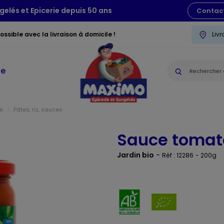
gelés et Epicerie depuis 50 ans
Contac
ssible avec la livraison à domicile !
Liv
ie
ée
Pâtes, riz, sauces
Sauce tomate
Jardin bio
-
Réf : 12286
- 200g