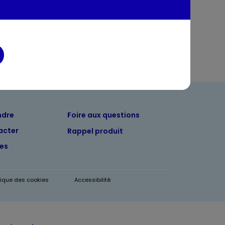
entaires
ndre
Foire aux questions
acter
Rappel produit
tes
itique des cookies
Accessibilité