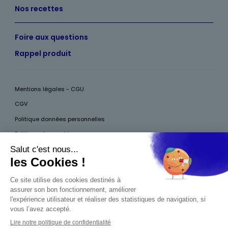
Nos recettes
Foire aux questions
Rappel produit
Mentions légales - CGU
CGV
Politique données personnelles
Politique des cookies
Accessibilité
Pour votre santé, mangez au moins cinq fruits et légumes par jour, plus
d’infos sur
www.mangerbouger.fr