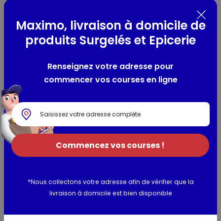
pulpe de tomates (tomates, purée de tomates, correcteur
Maximo, livraison à domicile de
d'acidité : acide citrique) et purée de tomates mi-réduite
produits Surgelés et Epicerie
(82%), légumes (11%) [oignons, carottes], plantes
aromatiques [basilic (1,4%), ail] huile de colza, huile d'olive
vierge extra, sucre, sel, vin blanc, amidon modifié de maïs,
Renseignez votre adresse pour
arôme naturel de basilic. Peut contenir des traces
commencer vos courses en ligne
d'arachide.
Utilisation et conservation
Valeurs nutritionnelles
Commencez vos courses !
Informations complémentaires
*Nous collectons votre adresse afin de vérifier que la
livraison à domicile est bien disponible