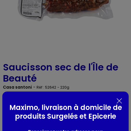
Saucisson sec de l'Île de
Beauté
Casa santoni
-
Réf : 52642
- 220g
Maximo, livraison à domicile de
produits Surgelés et Epicerie